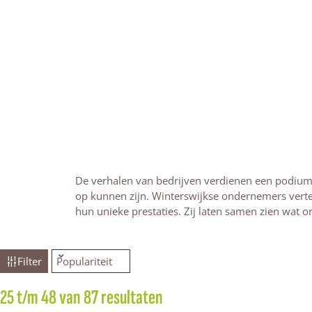
De verhalen van bedrijven verdienen een podium. 
op kunnen zijn. Winterswijkse ondernemers verte
hun unieke prestaties. Zij laten samen zien wat
W
S
Filter
o
r
a
25 t/m 48 van 87 resultaten
S
t
o