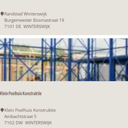
t
e
R
Randstad Winterswijk
r
a
Burgemeester Bosmastraat 19
i
n
7101 DE
WINTERSWIJK
o
d
r
s
s
t
B
a
.
d
V
W
.
i
n
t
e
Klein Poelhuis Konstruktie
r
s
w
K
Klein Poelhuis Konstruktie
i
l
Ambachtstraat 5
j
e
7102 DW
WINTERSWIJK
k