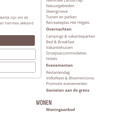
Nationaal Landschap
Natuurgebieden
Z
Steengroeve
o
M
Tuinen en parken
kelijk zijn om de
e
e
Recreatieplas Het Hilgelo
 aan hiermee akkoord
k
n
e
u
Overnachten
n
Campings & vakantieparken
Bed & Breakfast
Vakantiehuizen
Groepsaccommodaties
Hotels
Evenementen
Restantendag
Volksfeest & Bloemencorso
Promotie evenementen
Genieten aan de grens
WONEN
Woningaanbod