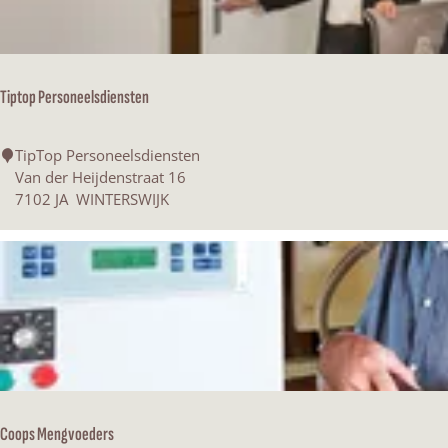
p
i
n
g
Tiptop Personeelsdiensten
A
r
c
T
TipTop Personeelsdiensten
h
i
Van der Heijdenstraat 16
i
p
7102 JA
WINTERSWIJK
t
t
e
o
c
p
t
P
u
e
r
r
e
s
o
n
e
Coops Mengvoeders
e