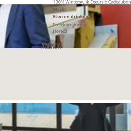
100% Winterswijk Excursie Cadeaubon
Markt
Eten en drinken
Streekproducten
Horeca
AGENDA