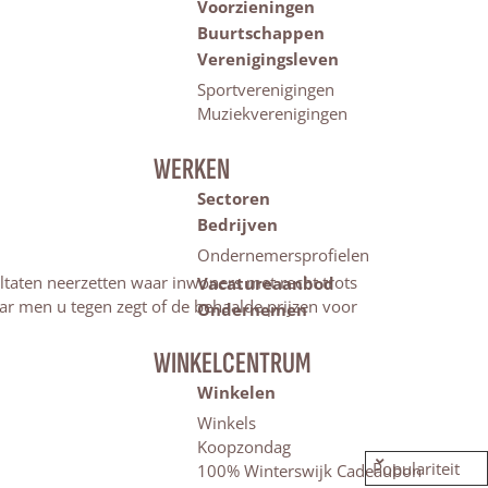
Voorzieningen
Buurtschappen
Verenigingsleven
Sportverenigingen
Muziekverenigingen
WERKEN
Sectoren
Bedrijven
Ondernemersprofielen
ltaten neerzetten waar inwoners met recht trots
Vacatureaanbod
ar men u tegen zegt of de behaalde prijzen voor
Ondernemen
WINKELCENTRUM
Winkelen
Winkels
Koopzondag
100% Winterswijk Cadeaubon