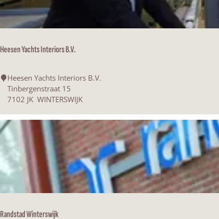
n
Heesen Yachts Interiors B.V.
H
Heesen Yachts Interiors B.V.
e
Tinbergenstraat 15
e
7102 JK
WINTERSWIJK
s
e
n
Y
a
c
h
t
s
I
Randstad Winterswijk
n