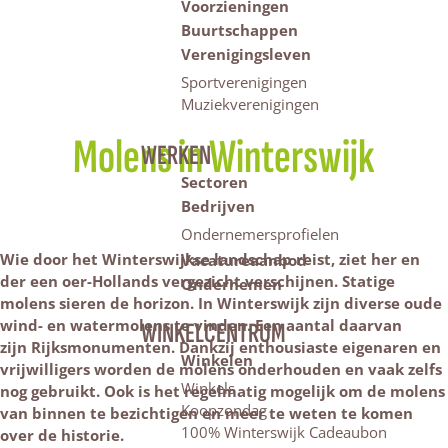
Voorzieningen
Buurtschappen
Verenigingsleven
Sportverenigingen
Muziekverenigingen
Molens in Winterswijk
WERKEN
Sectoren
Bedrijven
Ondernemersprofielen
Wie door het Winterswijkse landschap reist, ziet her en
Vacatureaanbod
der een oer-Hollands vergezicht verschijnen. Statige
Ondernemen
molens sieren de horizon. In Winterswijk zijn diverse oude
wind- en watermolens te vinden. Een aantal daarvan
WINKELCENTRUM
zijn Rijksmonumenten. Dankzij enthousiaste eigenaren en
Winkelen
vrijwilligers worden de molens onderhouden en vaak zelfs
Winkels
nog gebruikt. Ook is het regelmatig mogelijk om de molens
Koopzondag
van binnen te bezichtigen en meer te weten te komen
100% Winterswijk Cadeaubon
over de historie.