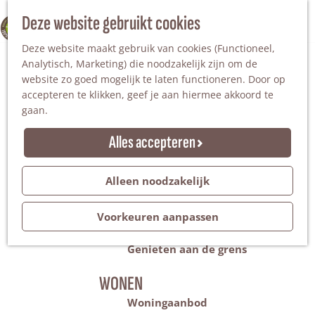
Nationaal Landschap
Natuurgebieden
Z
Deze website gebruikt cookies
100% WINTERSWIJK
Steengroeve
o
M
Tuinen en parken
Deze website maakt gebruik van cookies (Functioneel,
e
e
Recreatieplas Het Hilgelo
Analytisch, Marketing) die noodzakelijk zijn om de
k
n
website zo goed mogelijk te laten functioneren. Door op
e
u
Overnachten
accepteren te klikken, geef je aan hiermee akkoord te
n
Campings & vakantieparken
gaan.
Bed & Breakfast
Vakantiehuizen
Alles accepteren
Groepsaccommodaties
Hotels
Evenementen
Alleen noodzakelijk
Restantendag
Volksfeest & Bloemencorso
Voorkeuren aanpassen
Promotie evenementen
Genieten aan de grens
WONEN
Woningaanbod