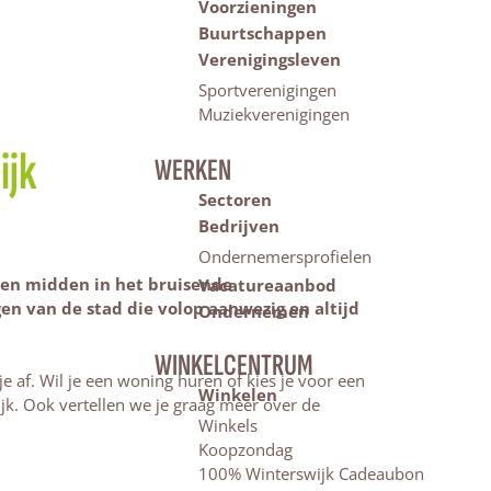
Voorzieningen
Buurtschappen
Verenigingsleven
Sportverenigingen
Muziekverenigingen
ijk
WERKEN
Sectoren
Bedrijven
Ondernemersprofielen
uten midden in het bruisende
Vacatureaanbod
en van de stad die volop aanwezig en altijd
Ondernemen
WINKELCENTRUM
e af. Wil je een woning huren of kies je voor een
Winkelen
k. Ook vertellen we je graag meer over de
Winkels
Koopzondag
100% Winterswijk Cadeaubon