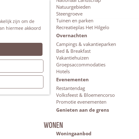
Nationaal Landschap
Natuurgebieden
Z
Steengroeve
o
M
Tuinen en parken
kelijk zijn om de
e
e
Recreatieplas Het Hilgelo
 aan hiermee akkoord
k
n
e
u
Overnachten
n
Campings & vakantieparken
Bed & Breakfast
Vakantiehuizen
Groepsaccommodaties
Hotels
Evenementen
Restantendag
Volksfeest & Bloemencorso
Promotie evenementen
Genieten aan de grens
WONEN
Woningaanbod