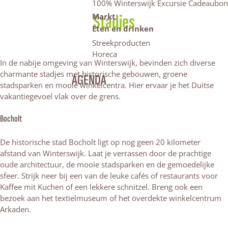
100% Winterswijk Excursie Cadeaubon
Stadjes
Markt
Eten en drinken
Streekproducten
Horeca
In de nabije omgeving van Winterswijk, bevinden zich diverse
charmante stadjes met historische gebouwen, groene
AGENDA
stadsparken en mooie winkelcentra. Hier ervaar je het Duitse
vakantiegevoel vlak over de grens.
Bocholt
De historische stad Bocholt ligt op nog geen 20 kilometer
afstand van Winterswijk. Laat je verrassen door de prachtige
oude architectuur, de mooie stadsparken en de gemoedelijke
sfeer. Strijk neer bij een van de leuke cafés of restaurants voor
Kaffee mit Kuchen of een lekkere schnitzel. Breng ook een
bezoek aan het textielmuseum of het overdekte winkelcentrum
Arkaden.