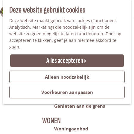
Nationaal Landschap
Natuurgebieden
Z
Deze website gebruikt cookies
100% WINTERSWIJK
Steengroeve
o
M
Tuinen en parken
Deze website maakt gebruik van cookies (Functioneel,
e
e
Recreatieplas Het Hilgelo
Analytisch, Marketing) die noodzakelijk zijn om de
k
n
website zo goed mogelijk te laten functioneren. Door op
e
u
Overnachten
accepteren te klikken, geef je aan hiermee akkoord te
n
Campings & vakantieparken
gaan.
Bed & Breakfast
Vakantiehuizen
Alles accepteren
Groepsaccommodaties
Hotels
Evenementen
Alleen noodzakelijk
Restantendag
Volksfeest & Bloemencorso
Voorkeuren aanpassen
Promotie evenementen
Genieten aan de grens
WONEN
Woningaanbod