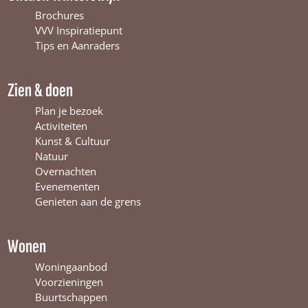
b
u
a
Brochures
o
b
g
VVV Inspiratiepunt
o
e
r
Tips en Aanraders
k
W
a
W
i
m
Zien & doen
i
n
W
n
t
i
Plan je bezoek
t
e
n
Activiteiten
e
r
t
Kunst & Cultuur
r
s
e
Natuur
s
w
r
Overnachten
w
i
s
Evenementen
i
j
w
Genieten aan de grens
j
k
i
k
j
k
Wonen
Woningaanbod
Voorzieningen
Buurtschappen