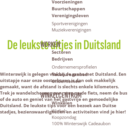
Voorzieningen
Buurtschappen
Verenigingsleven
Sportverenigingen
Muziekverenigingen
De leukste uitjes in Duitsland
WERKEN
Sectoren
Bedrijven
Ondernemersprofielen
Winterswijk is gelegen vlakbij de grens met Duitsland. Een
Vacatureaanbod
uitstapje naar onze oosterburen is dan ook makkelijk
Ondernemen
gemaakt, want de afstand is slechts enkele kilometers.
Trek je wandelschoenen aan, stap op de fiets, neem de bus
WINKELCENTRUM
of de auto en geniet van het gastvrije en gemoedelijke
Winkelen
Duitsland. De leukste tips voor een bezoek aan Duitse
Winkels
stadjes, bezienswaardigheden en activiteiten vind je hier!
Koopzondag
100% Winterswijk Cadeaubon