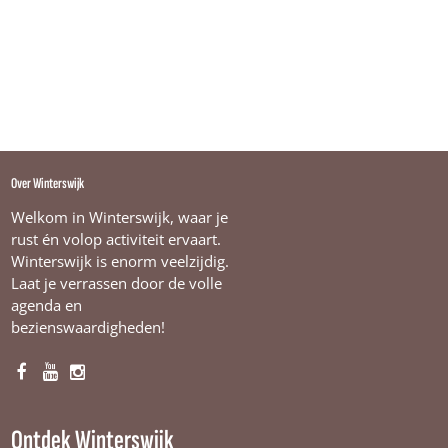
Over Winterswijk
Welkom in Winterswijk, waar je
rust én volop activiteit ervaart.
Winterswijk is enorm veelzijdig.
Laat je verrassen door de volle
agenda en
bezienswaardigheden!
F
Y
I
a
o
n
c
u
s
Ontdek Winterswijk
e
T
t