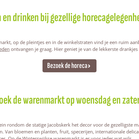
 en drinken bij gezellige horecagelegen
rkt, op de pleintjes en in de winkelstraten vind je een ruim aa
heden
ontvangen je graag. Hier geniet je van de lekkerste drankjes
Bezoek de horeca
oek de warenmarkt op woensdag en zate
in rondom de statige Jacobskerk het decor voor de gezelligste ma
. Van bloemen en planten, fruit, specerijen, internationale delic
res. Op de Winterswijkse warenmarkt is er voor ieder wat wils.