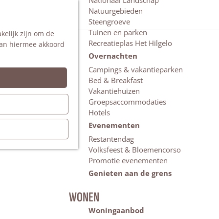
Nationaal Landschap
Natuurgebieden
Z
Steengroeve
o
M
Tuinen en parken
kelijk zijn om de
e
e
Recreatieplas Het Hilgelo
 aan hiermee akkoord
k
n
e
u
Overnachten
n
Campings & vakantieparken
Bed & Breakfast
Vakantiehuizen
Groepsaccommodaties
Hotels
Evenementen
Restantendag
Volksfeest & Bloemencorso
Promotie evenementen
Genieten aan de grens
WONEN
Woningaanbod