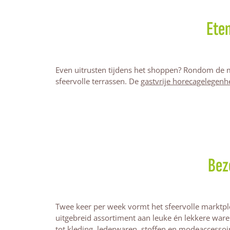
Eten
Even uitrusten tijdens het shoppen? Rondom de ma
sfeervolle terrassen. De
gastvrije horecagelegen
Bez
Twee keer per week vormt het sfeervolle marktple
uitgebreid assortiment aan leuke én lekkere waren
tot kleding, lederwaren, stoffen en modeaccessoi