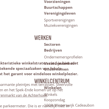
Voorzieningen
Buurtschappen
Verenigingsleven
Sportverenigingen
Muziekverenigingen
WERKEN
Sectoren
Bedrijven
Ondernemersprofielen
teristieke winkelstraten vind je hier niet
Vacatureaanbod
stekende speciaalzaken van lokale
Ondernemen
t het garant voor eindeloos winkelplezier.
WINKELCENTRUM
rmante pleintjes met terrassen. Sfeervolle
Winkelen
den en het Spek-Ende komen uit op het
Winkels
arenmarkt van de Achterhoek
.
Koopzondag
100% Winterswijk Cadeaubon
 parkeermeter. Die is er namelijk niet! In