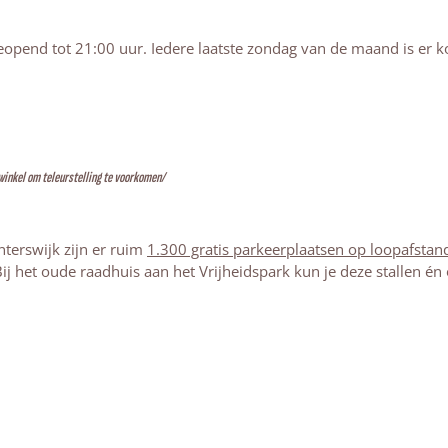
eopend tot 21:00 uur. Iedere laatste zondag van de maand is er 
winkel om teleurstelling te voorkomen/
nterswijk zijn er ruim
1.300 gratis parkeerplaatsen op loopafstan
ij het oude raadhuis aan het Vrijheidspark kun je deze stallen én