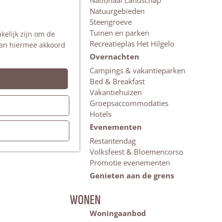
Nationaal Landschap
Natuurgebieden
Z
Steengroeve
o
M
Tuinen en parken
kelijk zijn om de
e
e
Recreatieplas Het Hilgelo
 aan hiermee akkoord
k
n
e
u
Overnachten
n
Campings & vakantieparken
Bed & Breakfast
Vakantiehuizen
Groepsaccommodaties
Hotels
Evenementen
Restantendag
Volksfeest & Bloemencorso
Promotie evenementen
Genieten aan de grens
WONEN
Woningaanbod