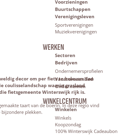
Voorzieningen
Buurtschappen
Verenigingsleven
Sportverenigingen
Muziekverenigingen
WERKEN
Sectoren
Bedrijven
Ondernemersprofielen
eldig decor om per fiets te beleven. Een
Vacatureaanbod
oie coulisselandschap waarin grasland
Ondernemen
die fietsgemeente Winterswijk rijk is.
WINKELCENTRUM
emaakte taart van de boerin. In deze regio vind
Winkelen
e bijzondere plekken.
Winkels
Koopzondag
100% Winterswijk Cadeaubon