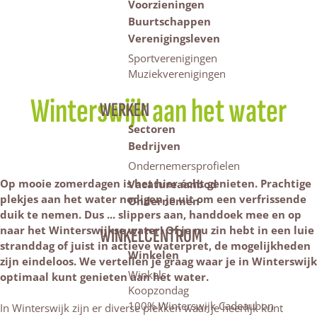
Voorzieningen
Buurtschappen
Verenigingsleven
Sportverenigingen
Muziekverenigingen
Winterswijk aan het water
WERKEN
Sectoren
Bedrijven
Ondernemersprofielen
Op mooie zomerdagen is het hier écht genieten. Prachtige
Vacatureaanbod
plekjes aan het water nodigen je uit om een verfrissende
Ondernemen
duik te nemen. Dus ... slippers aan, handdoek mee en op
naar het Winterswijkse water! Of je nu zin hebt in een luie
WINKELCENTRUM
stranddag of juist in actieve waterpret, de mogelijkheden
Winkelen
zijn eindeloos. We vertellen je graag waar je in Winterswijk
Winkels
optimaal kunt genieten aan het water.
Koopzondag
100% Winterswijk Cadeaubon
In Winterswijk zijn er diverse plekken waar je heerlijk kunt