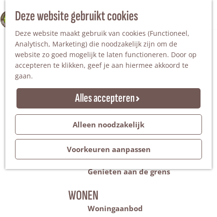
Nationaal Landschap
Natuurgebieden
Z
Deze website gebruikt cookies
100% WINTERSWIJK
Steengroeve
o
M
Tuinen en parken
Deze website maakt gebruik van cookies (Functioneel,
e
e
Recreatieplas Het Hilgelo
Analytisch, Marketing) die noodzakelijk zijn om de
k
n
website zo goed mogelijk te laten functioneren. Door op
e
u
Overnachten
accepteren te klikken, geef je aan hiermee akkoord te
n
Campings & vakantieparken
gaan.
Bed & Breakfast
Vakantiehuizen
Alles accepteren
Groepsaccommodaties
Hotels
Evenementen
Alleen noodzakelijk
Restantendag
Volksfeest & Bloemencorso
Voorkeuren aanpassen
Promotie evenementen
Genieten aan de grens
WONEN
Woningaanbod