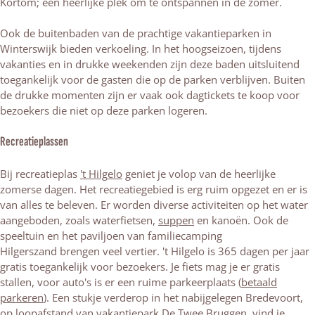
Kortom; een heerlijke plek om te ontspannen in de zomer.
Ook de buitenbaden van de prachtige vakantieparken in
Winterswijk bieden verkoeling. In het hoogseizoen, tijdens
vakanties en in drukke weekenden zijn deze baden uitsluitend
toegankelijk voor de gasten die op de parken verblijven. Buiten
de drukke momenten zijn er vaak ook dagtickets te koop voor
bezoekers die niet op deze parken logeren.
Recreatieplassen
Bij recreatieplas
't Hilgelo
geniet je volop van de heerlijke
zomerse dagen. Het recreatiegebied is erg ruim opgezet en er is
van alles te beleven. Er worden diverse activiteiten op het water
aangeboden, zoals waterfietsen,
suppen
en kanoën. Ook de
speeltuin en het paviljoen van familiecamping
Hilgerszand brengen veel vertier. 't Hilgelo is 365 dagen per jaar
gratis toegankelijk voor bezoekers. Je fiets mag je er gratis
stallen, voor auto's is er een ruime parkeerplaats (
betaald
parkeren
). Een stukje verderop in het nabijgelegen Bredevoort,
op loopafstand van vakantiepark De Twee Bruggen, vind je