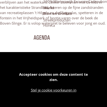
100% Winterswijk Excursie Cadeaubon
verblijven aan het waterkant. Lekker zwemmen met de kids in
het karakteristieke Strandbad, luieren op de fijne zandstranden
Markt
van recreatieplassen 't Hilgelo en de Slingeplas, spetteren in de
Eten en drinken
fontein in het Vrijheidspark of bootje varen over de beek de
Streekproducten
Boven-Slinge. Er is volop waterpret te beleven voor jong en oud.
Horeca
AGENDA
Accepteer cookies om deze content te
zien.
Stel je cookie voorkeuren in