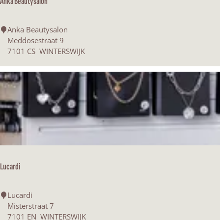
Anka Beautysalon
k
j
A
Anka Beautysalon
n
Meddosestraat 9
e
k
7101 CS
WINTERSWIJK
a
B
e
a
u
t
y
s
a
l
Lucardi
o
n
L
Lucardi
u
Misterstraat 7
c
7101 EN
WINTERSWIJK