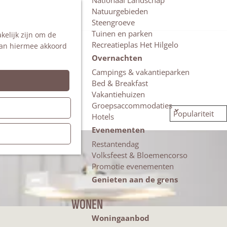
Nationaal Landschap
Natuurgebieden
Z
Steengroeve
o
M
Tuinen en parken
kelijk zijn om de
e
e
Recreatieplas Het Hilgelo
 aan hiermee akkoord
k
n
e
u
Overnachten
n
Campings & vakantieparken
Bed & Breakfast
Vakantiehuizen
Groepsaccommodaties
Hotels
Evenementen
Restantendag
Volksfeest & Bloemencorso
Promotie evenementen
Genieten aan de grens
WONEN
Woningaanbod