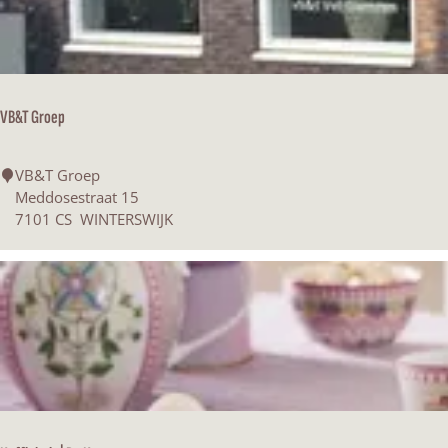
r
s
O
p
t
VB&T Groep
i
c
i
V
VB&T Groep
e
B
Meddosestraat 15
n
&
7101 CS
WINTERSWIJK
T
G
r
o
e
p