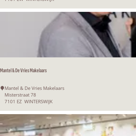
Y
F
A
S
H
I
O
N
&
J
Mantel & De Vries Makelaars
E
A
N
M
Mantel & De Vries Makelaars
S
a
Misterstraat 78
n
7101 EZ
WINTERSWIJK
t
e
l
&
D