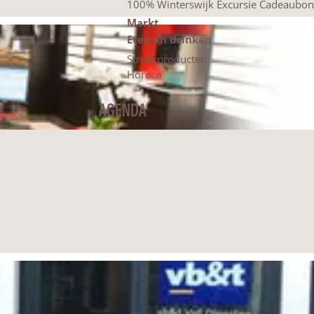
100% Winterswijk Excursie Cadeaubon
Markt
Eten en drinken
Streekproducten
Horeca
AGENDA