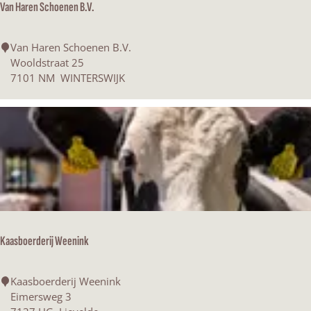
Van Haren Schoenen B.V.
j
k
V
Van Haren Schoenen B.V.
a
Wooldstraat 25
n
7101 NM
WINTERSWIJK
H
a
r
e
n
S
c
h
o
e
Kaasboerderij Weenink
n
e
n
K
Kaasboerderij Weenink
B
a
Eimersweg 3
.