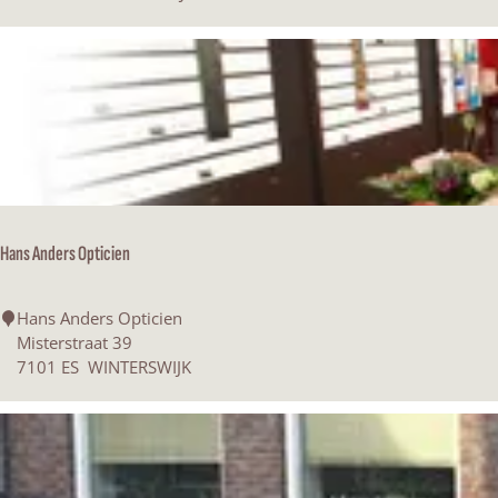
a
r
d
i
Hans Anders Opticien
H
Hans Anders Opticien
a
Misterstraat 39
n
7101 ES
WINTERSWIJK
s
A
n
d
e