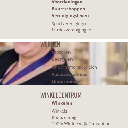
Voorzieningen
Buurtschappen
Verenigingsleven
Sportverenigingen
Muziekverenigingen
WERKEN
Sectoren
Bedrijven
Ondernemersprofielen
Vacatureaanbod
Ondernemen
WINKELCENTRUM
Winkelen
Winkels
Koopzondag
100% Winterswijk Cadeaubon