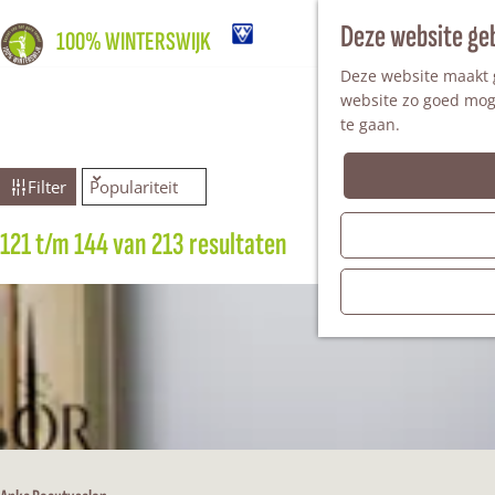
Deze website ge
100% WINTERSWIJK
Deze website maakt g
website zo goed moge
te gaan.
W
S
Filter
o
r
a
121 t/m 144 van 213 resultaten
S
t
o
e
t
r
e
t
r
z
e
o
e
p
r
o
:
o
p
e
: