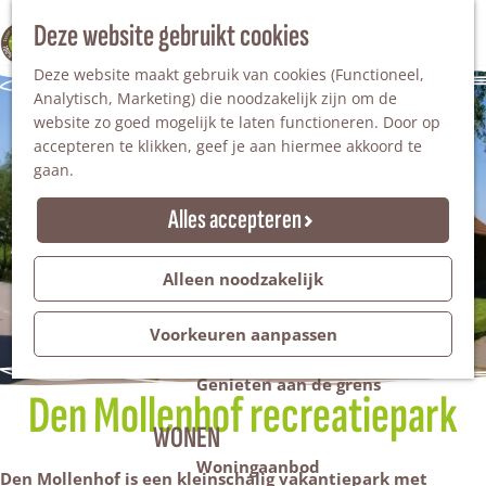
Nationaal Landschap
Natuurgebieden
Z
Deze website gebruikt cookies
100% WINTERSWIJK
Steengroeve
o
M
Tuinen en parken
Deze website maakt gebruik van cookies (Functioneel,
e
e
Recreatieplas Het Hilgelo
Analytisch, Marketing) die noodzakelijk zijn om de
k
n
website zo goed mogelijk te laten functioneren. Door op
e
u
Overnachten
accepteren te klikken, geef je aan hiermee akkoord te
n
Campings & vakantieparken
gaan.
Bed & Breakfast
Vakantiehuizen
Alles accepteren
Groepsaccommodaties
Hotels
Evenementen
Alleen noodzakelijk
Restantendag
Volksfeest & Bloemencorso
Voorkeuren aanpassen
Promotie evenementen
Genieten aan de grens
Den Mollenhof recreatiepark
WONEN
Woningaanbod
Den Mollenhof is een kleinschalig vakantiepark met