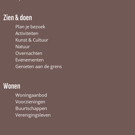
k
W
a
W
i
m
Zien & doen
i
n
W
n
t
i
Plan je bezoek
t
e
n
Activiteiten
e
r
t
Kunst & Cultuur
r
s
e
Natuur
s
w
r
Overnachten
w
i
s
Evenementen
i
j
w
Genieten aan de grens
j
k
i
k
j
k
Wonen
Woningaanbod
Voorzieningen
Buurtschappen
Verenigingsleven