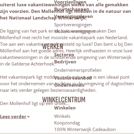
Voorzieningen
uiterst luxe vakantiewoningen welke van alle gemakken
Buurtschappen
zijn voorzien. Den Mollenhof ligt midden in de natuur van
Verenigingsleven
het Nationaal Landschap Winterswijk.
Sportverenigingen
De ligging van het park en de luxe woningen maken Den
Muziekverenigingen
Möllenhof met recht het mooiste vakantiepark van Nederland.
Toe aan een vakantie en ook gesteld op luxe? Dan bent u bij Den
WERKEN
Möllenhof aan het goede adres. Heerlijk onthaasten in onze luxe
Sectoren
vakantiewoningen in de schitterende omgeving van Winterswijk
Bedrijven
in de Gelderse Achterhoek.
Ondernemersprofielen
Het vakantiepark ligt midden in de natuur en is een ideaal punt
Vacatureaanbod
voor het ondernemen van tochtjes in de omgeving of dagtochten
Ondernemen
naar iets verder gelegen bezienswaardigheden.
WINKELCENTRUM
Den Mollenhof ligt op een uniek…
Winkelen
Winkels
Lees verder
Koopzondag
100% Winterswijk Cadeaubon