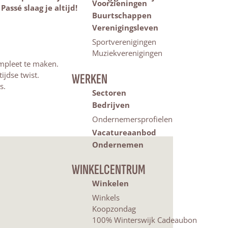
Voorzieningen
assé slaag je altijd!
Buurtschappen
Verenigingsleven
Sportverenigingen
Muziekverenigingen
mpleet te maken.
ijdse twist.
WERKEN
s.
Sectoren
Bedrijven
Ondernemersprofielen
Vacatureaanbod
Ondernemen
WINKELCENTRUM
Winkelen
Winkels
Koopzondag
100% Winterswijk Cadeaubon