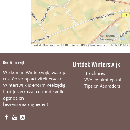
Leaflet
|
Sources: Esri, HERE, Garmin, USGS, Intermap, INCREMENT P, NRCan, E
Over Winterswijk
Ontdek Winterswijk
Welkom in Winterswijk, waar je
Brochures
rust én volop activiteit ervaart.
VVV Inspiratiepunt
Winterswijk is enorm veelzijdig.
Tips en Aanraders
Laat je verrassen door de volle
agenda en
bezienswaardigheden!
F
Y
I
a
o
n