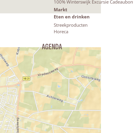
100% Winterswijk Excursie Cadeaubon
Markt
Eten en drinken
Streekproducten
Horeca
AGENDA