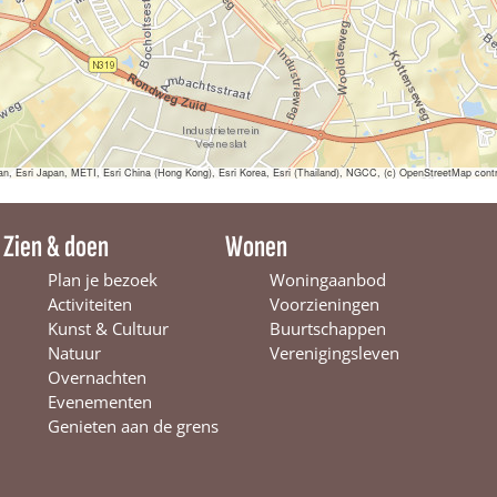
s
P
a
s
s
é
sri Japan, METI, Esri China (Hong Kong), Esri Korea, Esri (Thailand), NGCC, (c) OpenStreetMap contr
Zien & doen
Wonen
Plan je bezoek
Woningaanbod
Activiteiten
Voorzieningen
Kunst & Cultuur
Buurtschappen
Natuur
Verenigingsleven
Overnachten
Evenementen
Genieten aan de grens