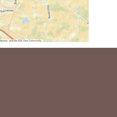
ibutors, and the GIS User Community