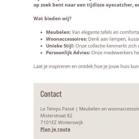
op zoek bent naar een tijdloze eyecatcher, een
Wat bieden wij?
Meubelen:
Van elegante tafels en comforta
Woonaccessoires:
Denk aan lampen, kussen
Unieke Stijl:
Onze collectie kenmerkt zich d
Persoonlijk Advies:
Onze medewerkers helpe
Laat je inspireren en ontdek hoe je jouw huis kun
Contact
Le Temps Passé | Meubelen en woonaccessoi
Misterstraat 82
7101EZ Winterswijk
n
Plan je route
a