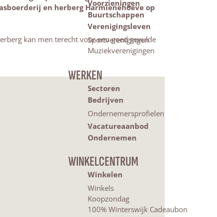
Voorzieningen
kaasboerderij en herberg Harmienehoeve op
Buurtschappen
Verenigingsleven
 herberg kan men terecht voor een goed gevulde
Sportverenigingen
Muziekverenigingen
WERKEN
Sectoren
Bedrijven
Ondernemersprofielen
Vacatureaanbod
Ondernemen
WINKELCENTRUM
Winkelen
Winkels
Koopzondag
100% Winterswijk Cadeaubon