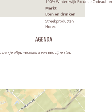
100% Winterswijk Excursie Cadeaubon
Markt
Eten en drinken
Streekproducten
Horeca
AGENDA
en je altijd verzekerd van een fijne stop