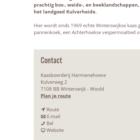
prachtig bos-, weide-, en beeklandschappen,
het landgoed Kulverheide.
Hier wordt sinds 1969 echte Winterswijkse kaas 
pannenkoek, een Achterhoekse vespermoaltied of 
Contact
Kaasboerderij Harmienehoeve
Kulverweg 2
7108 BB Winterswijk - Woold
n
Plan je route
a
n
a
Route
a
n
r
E-mail
K
a
a
K
Bel
a
r
a
v
a
Website
a
K
r
a
a