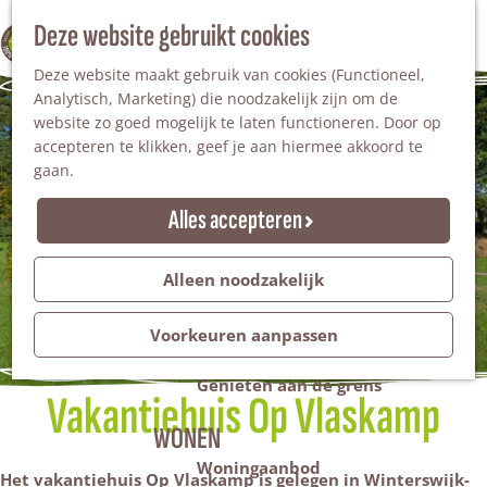
Nationaal Landschap
Natuurgebieden
Z
Deze website gebruikt cookies
100% WINTERSWIJK
Steengroeve
o
M
Tuinen en parken
Deze website maakt gebruik van cookies (Functioneel,
e
e
Recreatieplas Het Hilgelo
Analytisch, Marketing) die noodzakelijk zijn om de
k
n
website zo goed mogelijk te laten functioneren. Door op
e
u
Overnachten
accepteren te klikken, geef je aan hiermee akkoord te
n
Campings & vakantieparken
gaan.
Bed & Breakfast
Vakantiehuizen
Alles accepteren
Groepsaccommodaties
Hotels
Evenementen
Alleen noodzakelijk
Restantendag
Volksfeest & Bloemencorso
Voorkeuren aanpassen
Promotie evenementen
Genieten aan de grens
Vakantiehuis Op Vlaskamp
WONEN
Woningaanbod
Het vakantiehuis Op Vlaskamp is gelegen in
Winterswijk-