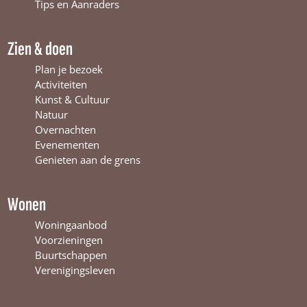
o
e
r
Tips en Aanraders
k
W
a
W
i
m
Zien & doen
i
n
W
n
t
i
Plan je bezoek
t
e
n
Activiteiten
e
r
t
Kunst & Cultuur
r
s
e
Natuur
s
w
r
Overnachten
w
i
s
Evenementen
i
j
w
Genieten aan de grens
j
k
i
k
j
k
Wonen
Woningaanbod
Voorzieningen
Buurtschappen
Verenigingsleven