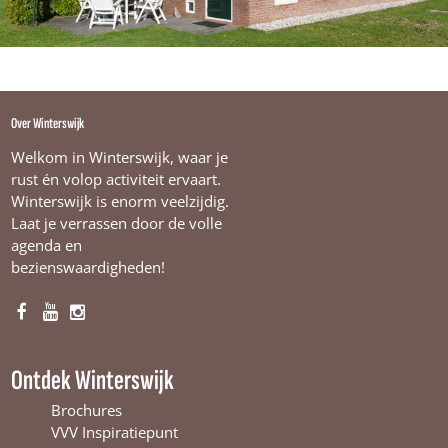
Over Winterswijk
Welkom in Winterswijk, waar je
rust én volop activiteit ervaart.
Winterswijk is enorm veelzijdig.
Laat je verrassen door de volle
agenda en
bezienswaardigheden!
F
Y
I
a
o
n
c
u
s
Ontdek Winterswijk
e
T
t
b
u
a
Brochures
o
b
g
VVV Inspiratiepunt