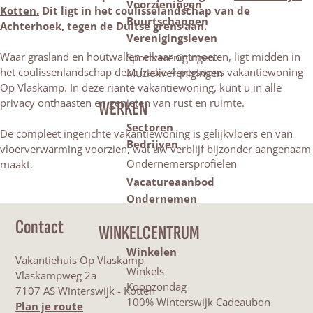
Voorzieningen
Kotten.
Dit ligt in het coulisselandschap van de
Buurtschappen
Achterhoek, tegen de Duitse grens aan.
Verenigingsleven
Waar grasland en houtwallen elkaar ontmoeten, ligt midden in
Sportverenigingen
het coulissenlandschap deze fraaie 4-persoons vakantiewoning
Muziekverenigingen
Op Vlaskamp. In deze riante vakantiewoning, kunt u in alle
privacy onthaasten en genieten van rust en ruimte.
WERKEN
Sectoren
De compleet ingerichte vakantiewoning is gelijkvloers en van
Bedrijven
vloerverwarming voorzien, wat uw verblijf bijzonder aangenaam
Ondernemersprofielen
maakt.
Vacatureaanbod
Ondernemen
Contact
WINKELCENTRUM
Winkelen
Vakantiehuis Op Vlaskamp
Winkels
Vlaskampweg 2a
Koopzondag
7107 AS Winterswijk - Kotten
100% Winterswijk Cadeaubon
n
Plan je route