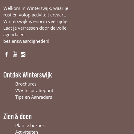
Welkom in Winterswijk, waar je
rust én volop activiteit ervaart.
Winterswijk is enorm veelzijdig.
Laat je verrassen door de volle
agenda en
bezienswaardigheden!
F
Y
I
a
o
n
c
u
s
Ontdek Winterswijk
e
T
t
b
u
a
Brochures
o
b
g
VVV Inspiratiepunt
o
e
r
Tips en Aanraders
k
W
a
W
i
m
Zien & doen
i
n
W
n
t
i
Plan je bezoek
t
e
n
Activiteiten