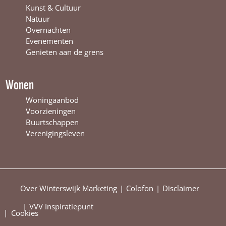
e
r
t
Kunst & Cultuur
r
s
e
Natuur
s
w
r
Overnachten
w
i
s
Evenementen
i
j
w
Genieten aan de grens
j
k
i
k
j
k
Wonen
Woningaanbod
Voorzieningen
Buurtschappen
Verenigingsleven
Over Winterswijk Marketing
Colofon
Disclaimer
VVV Inspiratiepunt
|
Cookies