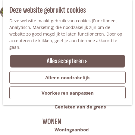
Nationaal Landschap
Natuurgebieden
Z
Deze website gebruikt cookies
100% WINTERSWIJK
Steengroeve
o
M
Tuinen en parken
Deze website maakt gebruik van cookies (Functioneel,
e
e
Recreatieplas Het Hilgelo
Analytisch, Marketing) die noodzakelijk zijn om de
k
n
website zo goed mogelijk te laten functioneren. Door op
e
u
Overnachten
accepteren te klikken, geef je aan hiermee akkoord te
n
Campings & vakantieparken
gaan.
Bed & Breakfast
Vakantiehuizen
Alles accepteren
Groepsaccommodaties
Hotels
Evenementen
Alleen noodzakelijk
Restantendag
Volksfeest & Bloemencorso
Voorkeuren aanpassen
Promotie evenementen
Genieten aan de grens
WONEN
Woningaanbod