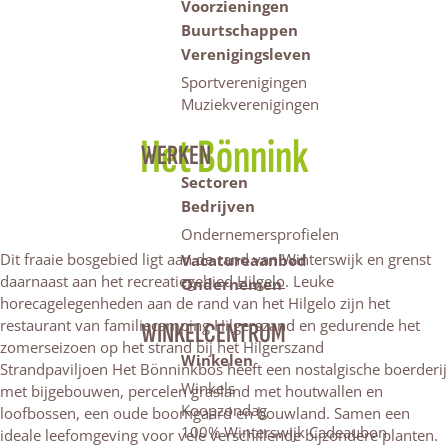
Voorzieningen
Buurtschappen
Verenigingsleven
Sportverenigingen
Muziekverenigingen
Het Bönnink
WERKEN
Sectoren
Bedrijven
Ondernemersprofielen
Dit fraaie bosgebied ligt aan de rand van Winterswijk en grenst
Vacatureaanbod
daarnaast aan het recreatiegebied
Hilgelo
. Leuke
Ondernemen
horecagelegenheden aan de rand van het Hilgelo zijn het
restaurant van familiecamping Hilgerszand en gedurende het
WINKELCENTRUM
zomerseizoen op het strand bij het Hilgerszand
Winkelen
Strandpaviljoen Het Bönninkbos heeft een nostalgische boerderij
Winkels
met bijgebouwen, percelen grasland met houtwallen en
Koopzondag
loofbossen, een oude boomgaard en bouwland. Samen een
100% Winterswijk Cadeaubon
ideale leefomgeving voor vele verschillende bijzondere planten.