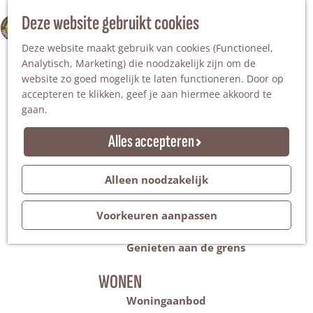
Nationaal Landschap
Natuurgebieden
Z
Deze website gebruikt cookies
100% WINTERSWIJK
Steengroeve
o
M
Tuinen en parken
Deze website maakt gebruik van cookies (Functioneel,
e
e
Recreatieplas Het Hilgelo
Analytisch, Marketing) die noodzakelijk zijn om de
k
n
website zo goed mogelijk te laten functioneren. Door op
e
u
Overnachten
accepteren te klikken, geef je aan hiermee akkoord te
n
Campings & vakantieparken
gaan.
Bed & Breakfast
Vakantiehuizen
Alles accepteren
Groepsaccommodaties
Hotels
Evenementen
Alleen noodzakelijk
Restantendag
Volksfeest & Bloemencorso
Voorkeuren aanpassen
Promotie evenementen
Genieten aan de grens
WONEN
Woningaanbod