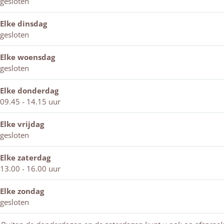
gesloten
e
n
e
e
n
n
Elke dinsdag
k
gesloten
m
o
Elke woensdag
l
gesloten
e
n
Elke donderdag
09.45 - 14.15 uur
Elke vrijdag
gesloten
Elke zaterdag
13.00 - 16.00 uur
Elke zondag
gesloten