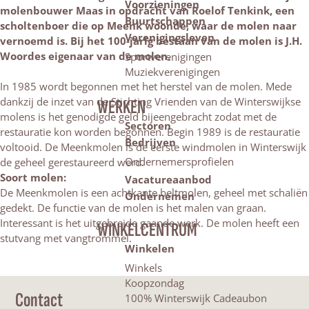
Voorzieningen
molenbouwer Maas in opdracht van Roelof Tenkink, een
Buurtschappen
scholtenboer die op Meenk woonde, waar de molen naar
Verenigingsleven
vernoemd is.
Bij het 100-jarig bestaan van de molen is J.H.
Woordes eigenaar van de molen.
Sportverenigingen
Muziekverenigingen
In 1985 wordt begonnen met het herstel van de molen. Mede
dankzij de inzet van de Stichting Vrienden van de Winterswijkse
WERKEN
molens is het genodigde geld bijeengebracht zodat met de
Sectoren
restauratie kon worden begonnen. Begin 1989 is de restauratie
Bedrijven
voltooid. De Meenkmolen is de eerste windmolen in Winterswijk
Ondernemersprofielen
de geheel gerestaureerd werd.
Soort molen:
Vacatureaanbod
De Meenkmolen is een achtkante beltmolen, geheel met schaliën
Ondernemen
gedekt. De functie van de molen is het malen van graan.
Interessant is het uitgebreide gaande werk. De molen heeft een
WINKELCENTRUM
stutvang met vangtrommel.
Winkelen
Winkels
Koopzondag
Contact
100% Winterswijk Cadeaubon