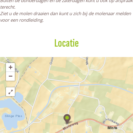
Buiten de donderdagen en de zaterdagen kunt u ook op afspraak
terecht.
Ziet u de molen draaien dan kunt u zich bij de molenaar melden
voor een rondleiding.
Locatie
+
−
M
e
e
n