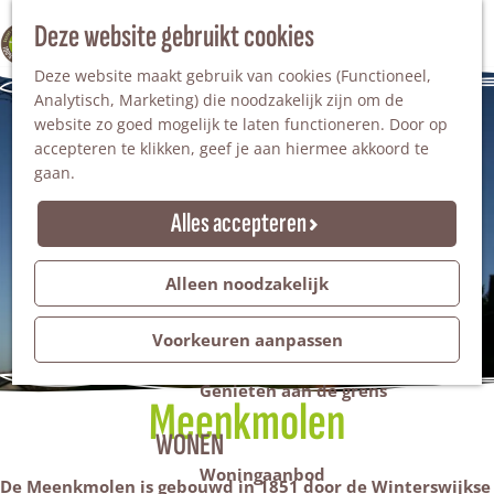
Nationaal Landschap
Natuurgebieden
Z
Deze website gebruikt cookies
100% WINTERSWIJK
Steengroeve
o
M
Tuinen en parken
Deze website maakt gebruik van cookies (Functioneel,
e
e
Recreatieplas Het Hilgelo
Analytisch, Marketing) die noodzakelijk zijn om de
k
n
website zo goed mogelijk te laten functioneren. Door op
e
u
Overnachten
accepteren te klikken, geef je aan hiermee akkoord te
n
Campings & vakantieparken
gaan.
Bed & Breakfast
Vakantiehuizen
Alles accepteren
Groepsaccommodaties
Hotels
Evenementen
Alleen noodzakelijk
Restantendag
Volksfeest & Bloemencorso
Voorkeuren aanpassen
Promotie evenementen
Genieten aan de grens
Meenkmolen
WONEN
Woningaanbod
De Meenkmolen is gebouwd in 1851 door de Winterswijkse