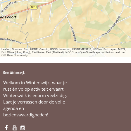
k
m
o
l
e
n
Leaflet
|
Sources: Esri, HERE, Garmin, USGS, Intermap, INCREMENT P, NRCan, Esri Japan, METI,
Esri China (Hong Kong), Esri Korea, Esri (Thailand), NGCC, (c) OpenStreetMap contributors, and the
GIS User Community
Over Winterswijk
Welkom in Winterswijk, waar je
rust én volop activiteit ervaart.
Winterswijk is enorm veelzijdig.
Laat je verrassen door de volle
agenda en
bezienswaardigheden!
F
Y
I