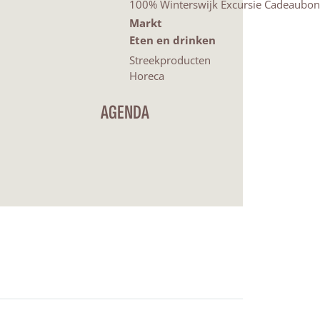
100% Winterswijk Excursie Cadeaubon
Markt
Eten en drinken
Streekproducten
Horeca
AGENDA