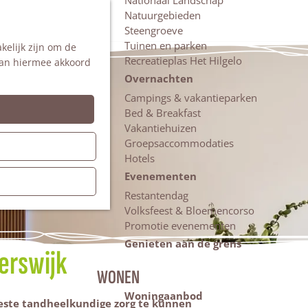
Nationaal Landschap
Natuurgebieden
Z
Steengroeve
o
M
Tuinen en parken
kelijk zijn om de
e
e
Recreatieplas Het Hilgelo
 aan hiermee akkoord
k
n
e
u
Overnachten
n
Campings & vakantieparken
Bed & Breakfast
Vakantiehuizen
Groepsaccommodaties
Hotels
Evenementen
Restantendag
Volksfeest & Bloemencorso
Promotie evenementen
Genieten aan de grens
erswijk
WONEN
Woningaanbod
beste tandheelkundige zorg te kunnen