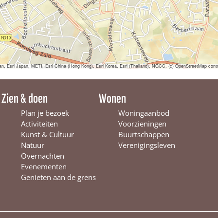
s
p
r
a
k
t
i
j
sri Japan, METI, Esri China (Hong Kong), Esri Korea, Esri (Thailand), NGCC, (c) OpenStreetMap contr
k
D
e
Zien & doen
Wonen
n
a
Plan je bezoek
Woningaanbod
r
Activiteiten
Voorzieningen
i
Kunst & Cultuur
Buurtschappen
u
s
Natuur
Verenigingsleven
D
Overnachten
e
Evenementen
n
Genieten aan de grens
t
a
l
|
W