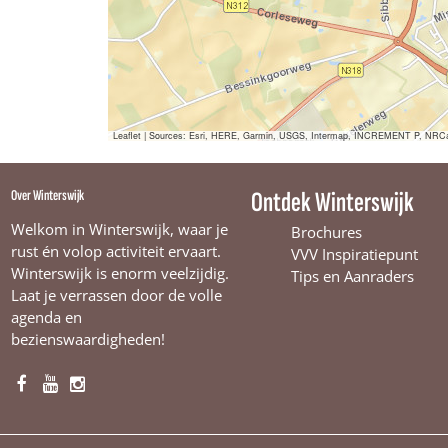
Leaflet
|
Sources: Esri, HERE, Garmin, USGS, Intermap, INCREMENT P, NRCan, E
Over Winterswijk
Ontdek Winterswijk
Welkom in Winterswijk, waar je
Brochures
rust én volop activiteit ervaart.
VVV Inspiratiepunt
Winterswijk is enorm veelzijdig.
Tips en Aanraders
Laat je verrassen door de volle
agenda en
bezienswaardigheden!
F
Y
I
a
o
n
c
u
s