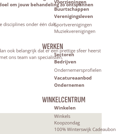
Voorzieningen
doel om jouw behandeling zo ontspannen
Buurtschappen
Verenigingsleven
le disciplines onder één dak.
Sportverenigingen
Muziekverenigingen
WERKEN
n ook belangrijk dat er een prettige sfeer heerst
Sectoren
 met ons team van specialisten.
Bedrijven
Ondernemersprofielen
Vacatureaanbod
Ondernemen
WINKELCENTRUM
Winkelen
Winkels
Koopzondag
100% Winterswijk Cadeaubon