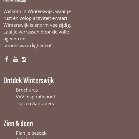
Over Winterswijk
Welkom in Winterswijk, waar je
rust én volop activiteit ervaart.
Winterswijk is enorm veelzijdig.
Laat je verrassen door de volle
agenda en
bezienswaardigheden!
F
Y
I
a
o
n
c
u
s
Ontdek Winterswijk
e
T
t
b
u
a
Brochures
o
b
g
VVV Inspiratiepunt
o
e
r
Tips en Aanraders
k
W
a
W
i
m
Zien & doen
i
n
W
n
t
i
Plan je bezoek
t
e
n