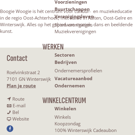
Voorzieningen
Buurtschappen
Boogie Woogie is hét centrum voor cultuur- en muziekeducatie
Verenigingsleven
in de regio Oost-Achterhoek, met name in Aalten, Oost-Gelre en
Winterswijk. Alles op het gebied van muziek, dans en beeldende
Sportverenigingen
kunst.
Muziekverenigingen
WERKEN
Sectoren
Contact
Bedrijven
Ondernemersprofielen
Roelvinkstraat 2
Vacatureaanbod
7101 GN Winterswijk
n
Plan je route
Ondernemen
a
n
a
WINKELCENTRUM
Route
a
n
r
E-mail
Winkelen
B
a
a
B
Bel
Winkels
o
r
a
v
o
Website
Koopzondag
o
B
r
a
o
100% Winterswijk Cadeaubon
F
g
o
B
n
g