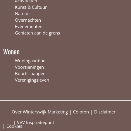
Activiteiten
e
r
t
Kunst & Cultuur
r
s
e
Natuur
s
w
r
Overnachten
w
i
s
Evenementen
i
j
w
Genieten aan de grens
j
k
i
k
j
k
Wonen
Woningaanbod
Voorzieningen
Buurtschappen
Verenigingsleven
Over Winterswijk Marketing
Colofon
Disclaimer
VVV Inspiratiepunt
|
Cookies