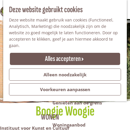
Nationaal Landschap
Natuurgebieden
Z
Deze website gebruikt cookies
100% WINTERSWIJK
Steengroeve
o
M
Tuinen en parken
Deze website maakt gebruik van cookies (Functioneel,
e
e
Recreatieplas Het Hilgelo
Analytisch, Marketing) die noodzakelijk zijn om de
k
n
website zo goed mogelijk te laten functioneren. Door op
e
u
Overnachten
accepteren te klikken, geef je aan hiermee akkoord te
n
Campings & vakantieparken
gaan.
Bed & Breakfast
Vakantiehuizen
Alles accepteren
Groepsaccommodaties
Hotels
Evenementen
Alleen noodzakelijk
Restantendag
Volksfeest & Bloemencorso
Voorkeuren aanpassen
Promotie evenementen
Genieten aan de grens
Boogie Woogie
WONEN
Woningaanbod
Instituut voor Kunst en Cultuur