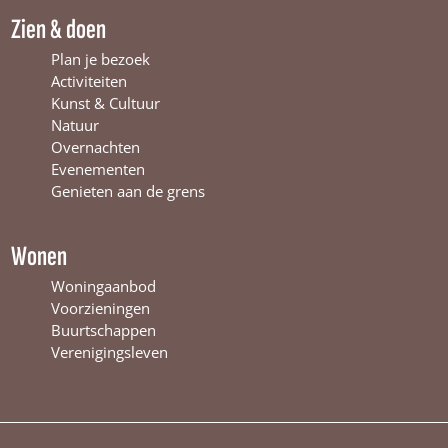
W
i
m
Zien & doen
i
n
W
n
t
i
Plan je bezoek
t
e
n
Activiteiten
e
r
t
Kunst & Cultuur
r
s
e
Natuur
s
w
r
Overnachten
w
i
s
Evenementen
i
j
w
Genieten aan de grens
j
k
i
k
j
k
Wonen
Woningaanbod
Voorzieningen
Buurtschappen
Verenigingsleven