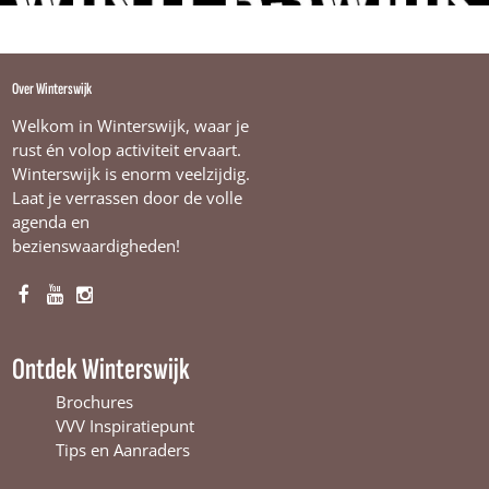
Over Winterswijk
Welkom in Winterswijk, waar je
rust én volop activiteit ervaart.
Winterswijk is enorm veelzijdig.
Laat je verrassen door de volle
agenda en
bezienswaardigheden!
F
Y
I
a
o
n
c
u
s
Ontdek Winterswijk
e
T
t
b
u
a
Brochures
o
b
g
VVV Inspiratiepunt
o
e
r
Tips en Aanraders
k
W
a