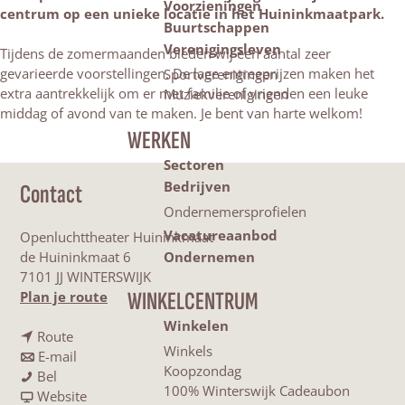
Voorzieningen
centrum op een unieke locatie in het Huininkmaatpark.
Buurtschappen
Verenigingsleven
Tijdens de zomermaanden bieden wij een aantal zeer
gevarieerde voorstellingen. De lage entreeprijzen maken het
Sportverenigingen
extra aantrekkelijk om er met familie of vrienden een leuke
Muziekverenigingen
middag of avond van te maken. Je bent van harte welkom!
WERKEN
Sectoren
Bedrijven
Contact
Ondernemersprofielen
Vacatureaanbod
Openluchttheater Huininkmaat
de Huininkmaat 6
Ondernemen
7101 JJ WINTERSWIJK
n
WINKELCENTRUM
Plan je route
a
Winkelen
n
a
Route
Winkels
a
n
r
E-mail
Koopzondag
O
a
a
O
Bel
100% Winterswijk Cadeaubon
p
r
a
v
p
Website