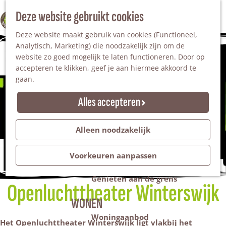
Nationaal Landschap
Natuurgebieden
Z
Deze website gebruikt cookies
100% WINTERSWIJK
Steengroeve
o
M
Tuinen en parken
Deze website maakt gebruik van cookies (Functioneel,
e
e
Recreatieplas Het Hilgelo
Analytisch, Marketing) die noodzakelijk zijn om de
k
n
website zo goed mogelijk te laten functioneren. Door op
e
u
Overnachten
accepteren te klikken, geef je aan hiermee akkoord te
n
Campings & vakantieparken
gaan.
Bed & Breakfast
Vakantiehuizen
Alles accepteren
Groepsaccommodaties
Hotels
Evenementen
Alleen noodzakelijk
Restantendag
Volksfeest & Bloemencorso
Voorkeuren aanpassen
Promotie evenementen
Genieten aan de grens
Openluchttheater Winterswijk
WONEN
Woningaanbod
Het Openluchttheater Winterswijk ligt vlakbij het