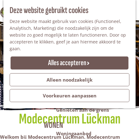
Nationaal Landschap
Natuurgebieden
Z
Deze website gebruikt cookies
100% WINTERSWIJK
Steengroeve
o
M
Tuinen en parken
Deze website maakt gebruik van cookies (Functioneel,
e
e
Recreatieplas Het Hilgelo
Analytisch, Marketing) die noodzakelijk zijn om de
k
n
website zo goed mogelijk te laten functioneren. Door op
e
u
Overnachten
accepteren te klikken, geef je aan hiermee akkoord te
n
Campings & vakantieparken
gaan.
Bed & Breakfast
Vakantiehuizen
Alles accepteren
Groepsaccommodaties
Hotels
Evenementen
Alleen noodzakelijk
Restantendag
Volksfeest & Bloemencorso
Voorkeuren aanpassen
Promotie evenementen
Genieten aan de grens
Modecentrum Lückman
WONEN
Woningaanbod
Welkom bij Modecentrum Lückman.
Modecentrum