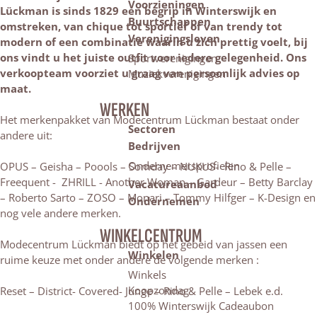
Voorzieningen
Lückman is sinds 1829 een begrip in Winterswijk en
Buurtschappen
omstreken, van chique tot sportief of van trendy tot
Verenigingsleven
modern of een combinatie waarin u zich prettig voelt, bij
ons vindt u het juiste outfit voor iedere gelegenheid. Ons
Sportverenigingen
verkoopteam voorziet u graag van persoonlijk advies op
Muziekverenigingen
maat.
WERKEN
Het merkenpakket van Modecentrum Lückman bestaat onder
Sectoren
andere uit:
Bedrijven
Ondernemersprofielen
OPUS – Geisha – Poools – Somday – NUKUS- Rino & Pelle –
Freequent - ZHRILL - Another Woman – Gardeur – Betty Barclay
Vacatureaanbod
– Roberto Sarto – ZOSO – Monari – Tommy Hilfger – K-Design en
Ondernemen
nog vele andere merken.
WINKELCENTRUM
Modecentrum Lückman biedt op het gebeid van jassen een
Winkelen
ruime keuze met onder andere de volgende merken :
Winkels
Koopzondag
Reset – District- Covered- Junge – Rino & Pelle – Lebek e.d.
100% Winterswijk Cadeaubon