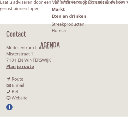
100% Winterswijk Excursie Cadeaubon
Laat u adviseren door een van onze verkoopadviseuses en kom
gerust binnen lopen.
Markt
Eten en drinken
Streekproducten
Horeca
Contact
AGENDA
Modecentrum Lückman
Misterstraat 1
7101 EN WINTERSWIJK
n
Plan je route
a
n
a
Route
a
n
r
E-mail
M
a
a
M
Bel
o
r
a
v
o
Website
d
M
r
a
d
F
e
o
M
n
e
a
c
d
o
M
c
c
e
e
d
o
e