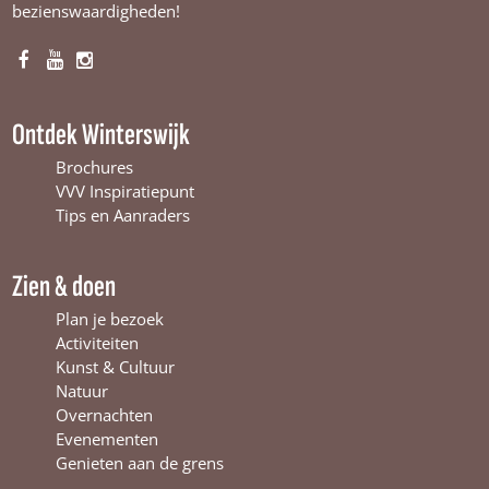
bezienswaardigheden!
F
Y
I
a
o
n
c
u
s
Ontdek Winterswijk
e
T
t
b
u
a
Brochures
o
b
g
VVV Inspiratiepunt
o
e
r
Tips en Aanraders
k
W
a
W
i
m
Zien & doen
i
n
W
n
t
i
Plan je bezoek
t
e
n
Activiteiten
e
r
t
Kunst & Cultuur
r
s
e
Natuur
s
w
r
Overnachten
w
i
s
Evenementen
i
j
w
Genieten aan de grens
j
k
i