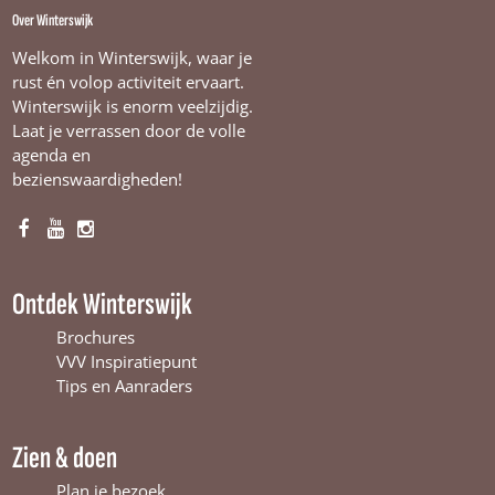
Over Winterswijk
Welkom in Winterswijk, waar je
rust én volop activiteit ervaart.
Winterswijk is enorm veelzijdig.
Laat je verrassen door de volle
agenda en
bezienswaardigheden!
F
Y
I
a
o
n
c
u
s
Ontdek Winterswijk
e
T
t
b
u
a
Brochures
o
b
g
VVV Inspiratiepunt
o
e
r
Tips en Aanraders
k
W
a
W
i
m
Zien & doen
i
n
W
n
t
i
Plan je bezoek