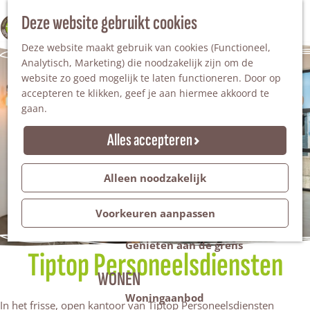
Nationaal Landschap
Natuurgebieden
Z
Deze website gebruikt cookies
100% WINTERSWIJK
Steengroeve
o
M
Tuinen en parken
Deze website maakt gebruik van cookies (Functioneel,
e
e
Recreatieplas Het Hilgelo
Analytisch, Marketing) die noodzakelijk zijn om de
k
n
website zo goed mogelijk te laten functioneren. Door op
e
u
Overnachten
accepteren te klikken, geef je aan hiermee akkoord te
n
Campings & vakantieparken
gaan.
Bed & Breakfast
Vakantiehuizen
Alles accepteren
Groepsaccommodaties
Hotels
Evenementen
Alleen noodzakelijk
Restantendag
Volksfeest & Bloemencorso
Voorkeuren aanpassen
Promotie evenementen
Genieten aan de grens
Tiptop Personeelsdiensten
WONEN
Woningaanbod
In het frisse, open kantoor van Tiptop Personeelsdiensten