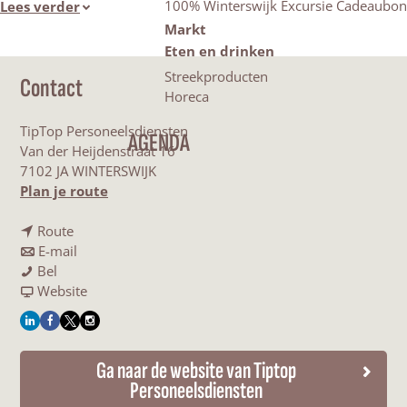
100% Winterswijk Excursie Cadeaubon
Lees verder
Markt
Eten en drinken
Streekproducten
Contact
Horeca
TipTop Personeelsdiensten
AGENDA
Van der Heijdenstraat 16
7102 JA WINTERSWIJK
n
Plan je route
a
n
a
Route
a
n
r
E-mail
T
a
a
T
Bel
i
r
a
v
i
Website
p
T
r
a
p
L
F
X
I
t
i
T
n
t
i
a
T
n
o
p
i
T
o
Ga naar de website van Tiptop
n
c
i
s
p
t
p
i
p
Personeelsdiensten
k
e
p
t
P
o
t
p
P