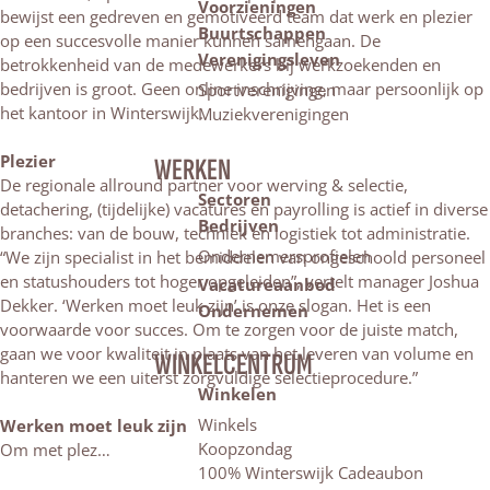
Voorzieningen
bewijst een gedreven en gemotiveerd team dat werk en plezier
Buurtschappen
op een succesvolle manier kunnen samengaan. De
Verenigingsleven
betrokkenheid van de medewerkers bij werkzoekenden en
bedrijven is groot. Geen online inschrijving, maar persoonlijk op
Sportverenigingen
het kantoor in Winterswijk.
Muziekverenigingen
Plezier
WERKEN
De regionale allround partner voor werving & selectie,
Sectoren
detachering, (tijdelijke) vacatures en payrolling is actief in diverse
Bedrijven
branches: van de bouw, techniek en logistiek tot administratie.
Ondernemersprofielen
“We zijn specialist in het bemiddelen van ongeschoold personeel
en statushouders tot hoger opgeleiden”, vertelt manager Joshua
Vacatureaanbod
Dekker. ‘Werken moet leuk zijn’ is onze slogan. Het is een
Ondernemen
voorwaarde voor succes. Om te zorgen voor de juiste match,
gaan we voor kwaliteit in plaats van het leveren van volume en
WINKELCENTRUM
hanteren we een uiterst zorgvuldige selectieprocedure.”
Winkelen
Winkels
Werken moet leuk zijn
Koopzondag
Om met plez…
100% Winterswijk Cadeaubon