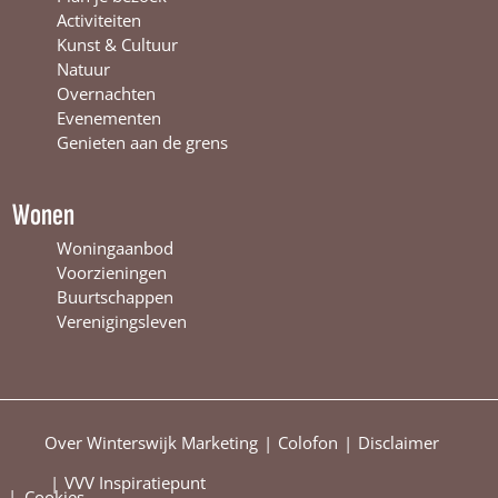
t
e
n
Activiteiten
e
r
t
Kunst & Cultuur
r
s
e
Natuur
s
w
r
Overnachten
w
i
s
Evenementen
i
j
w
Genieten aan de grens
j
k
i
k
j
k
Wonen
Woningaanbod
Voorzieningen
Buurtschappen
Verenigingsleven
Over Winterswijk Marketing
Colofon
Disclaimer
VVV Inspiratiepunt
|
Cookies