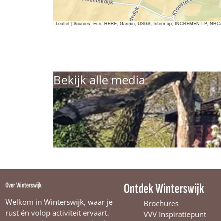
a
n
n
Leaflet
|
Sources: Esri, HERE, Garmin, USGS, Intermap, INCREMENT P, NRCan, E
Bekijk alle media
Over Winterswijk
Ontdek Winterswijk
Welkom in Winterswijk, waar je
Brochures
rust én volop activiteit ervaart.
VVV Inspiratiepunt