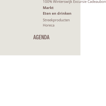
100% Winterswijk Excursie Cadeaubon
Markt
Eten en drinken
Streekproducten
Horeca
AGENDA