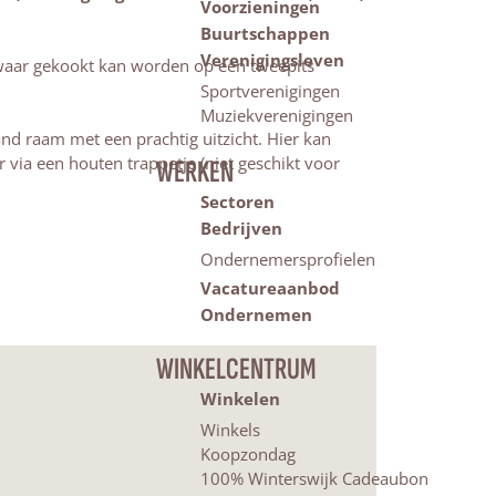
Voorzieningen
Buurtschappen
Verenigingsleven
waar gekookt kan worden op een tweepits
Sportverenigingen
Muziekverenigingen
laand raam met een prachtig uitzicht. Hier kan
via een houten trappetje (niet geschikt voor
WERKEN
Sectoren
Bedrijven
Ondernemersprofielen
Vacatureaanbod
Ondernemen
WINKELCENTRUM
Winkelen
Winkels
Koopzondag
100% Winterswijk Cadeaubon