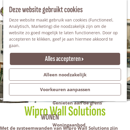
Nationaal Landschap
Natuurgebieden
Z
Deze website gebruikt cookies
100% WINTERSWIJK
Steengroeve
o
M
Tuinen en parken
Deze website maakt gebruik van cookies (Functioneel,
e
e
Recreatieplas Het Hilgelo
Analytisch, Marketing) die noodzakelijk zijn om de
k
n
website zo goed mogelijk te laten functioneren. Door op
e
u
Overnachten
accepteren te klikken, geef je aan hiermee akkoord te
n
Campings & vakantieparken
gaan.
Bed & Breakfast
Vakantiehuizen
Alles accepteren
Groepsaccommodaties
Hotels
Evenementen
Alleen noodzakelijk
Restantendag
Volksfeest & Bloemencorso
Voorkeuren aanpassen
Promotie evenementen
Genieten aan de grens
Wipro Wall Solutions
WONEN
Woningaanbod
Met de systeemwanden van Wipro Wall Solutions zijn