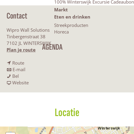
100% Winterswijk Excursie Cadeaubon
Markt
Contact
Eten en drinken
Streekproducten
Wipro Wall Solutions
Horeca
Tinbergenstraat 38
7102 JL WINTERSWIJK
AGENDA
n
Plan je route
a
n
a
Route
a
n
r
E-mail
W
a
a
W
Bel
i
r
a
v
i
Website
p
W
r
a
p
r
i
W
n
r
o
p
i
W
o
W
r
p
i
W
Locatie
a
o
r
p
a
l
W
o
r
l
l
a
W
o
l