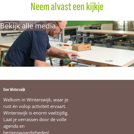
n
Neem alvast een kijkje
s
Bekijk alle media
Over Winterswijk
Welkom in Winterswijk, waar je
rust én volop activiteit ervaart.
Winterswijk is enorm veelzijdig.
Laat je verrassen door de volle
agenda en
bezienswaardigheden!