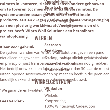
Voorzieningen
ruimtes in kantoren, ziekenhuizen en andere gebouwen
Buurtschappen
om te toveren tot meerdere functionele ruimtes. De
Verenigingsleven
systeemwanden staan garant voor een optimale
productiviteit en dragen dankzij een fraaie vormgeving bij
Sportverenigingen
aan een plezierig werkklimaat. Voor elke wens en elk
Muziekverenigingen
project heeft Wipro Wall Solutions een betaalbare
wandoplossing.
WERKEN
Sectoren
Klaar voor gebruik
Bedrijven
De systeemwanden van Wipro Wall Solutions geven een pand
Ondernemersprofielen
niet alleen de gewenste uitstraling, ze bieden ook geluidsisolatie
en privacy of juist transparantie. Net wat mensen nodig hebben.
Vacatureaanbod
Het bedrijf ontwikkelt en fabriceert al meer dan 30 jaar de meest
Ondernemen
uiteenlopende systeemwanden op maat en heeft in die jaren een
landelijk dekkend netwerk van dealers opgebouwd.
WINKELCENTRUM
Winkelen
"We garanderen kwaliteit, flex…
Winkels
Koopzondag
Lees verder
100% Winterswijk Cadeaubon