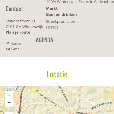
100% Winterswijk Excursie Cadeaubon
Contact
Markt
Eten en drinken
Stationsstraat 33
Streekproducten
7101 GH Winterswijk
Horeca
n
Plan je route
a
AGENDA
n
a
Route
a
n
r
E-mail
a
a
C
r
a
a
C
r
m
a
C
p
Locatie
m
a
e
p
m
r
e
p
p
r
e
l
+
p
r
e
−
l
p
k
e
l
W