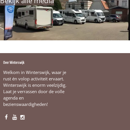
Bekijk alle media
C
e
n
t
r
u
m
Over Winterswijk
Welkom in Winterswijk, waar je
rust én volop activiteit ervaart.
Winterswijk is enorm veelzijdig.
Laat je verrassen door de volle
agenda en
bezienswaardigheden!
F
Y
I
a
o
n