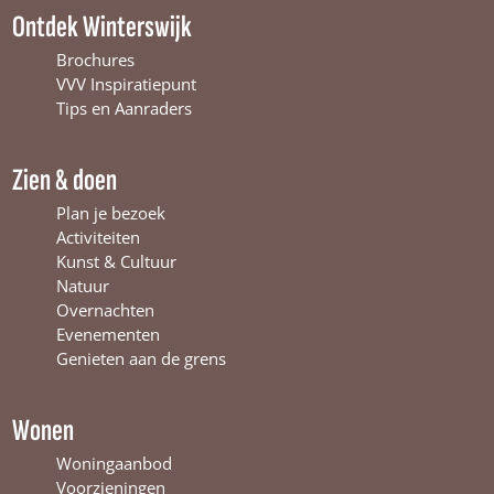
c
u
s
Ontdek Winterswijk
e
T
t
b
u
a
Brochures
o
b
g
VVV Inspiratiepunt
o
e
r
Tips en Aanraders
k
W
a
W
i
m
Zien & doen
i
n
W
n
t
i
Plan je bezoek
t
e
n
Activiteiten
e
r
t
Kunst & Cultuur
r
s
e
Natuur
s
w
r
Overnachten
w
i
s
Evenementen
i
j
w
Genieten aan de grens
j
k
i
k
j
k
Wonen
Woningaanbod
Voorzieningen