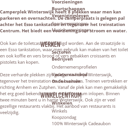
Voorzieningen
Buurtschappen
Camperplek Winterswijk heeft 8 plekken waar men kan
Verenigingsleven
parkeren en overnachten. De camperplaats is gelegen pal
Sportverenigingen
achter het Esso tankstation en tegenover het treinstation
Muziekverenigingen
Centrum. Het biedt een voorziening voor stroom en water.
WERKEN
Ook kan de toiletcassette geledigd worden. Aan de straatzijde is
een Esso tankstation, waar men gebruik kan maken van het toilet
Sectoren
en ook koffie en vers brood of vers gebakken croissants en
Bedrijven
pistolets kan kopen.
Ondernemersprofielen
Vacatureaanbod
Deze verharde plekken zijn gelegen in hartje Winterswijk,
tegenover het treinstation en de bushaltes. Treinen vertrekken er
Ondernemen
richting Arnhem en Zutphen. Vanaf de plek kan men gemakkelijk
het erg goed bekend staande winkelcentrum inlopen. Binnen
WINKELCENTRUM
twee minuten bent u in hartje Winterswijk. Ook zijn er veel
Winkelen
gezellige restaurants vlakbij. Het aanbod van restaurants is
Winkels
veelzijdig.
Koopzondag
100% Winterswijk Cadeaubon