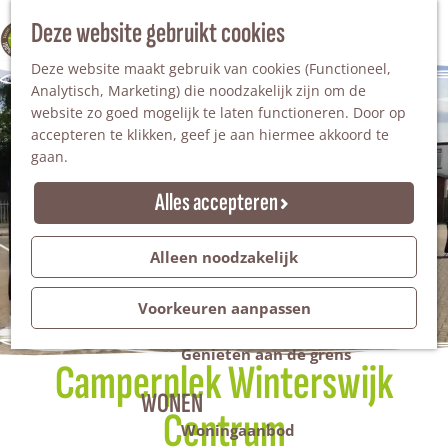
Nationaal Landschap
Natuurgebieden
Z
Deze website gebruikt cookies
100% WINTERSWIJK
Steengroeve
o
M
Tuinen en parken
Deze website maakt gebruik van cookies (Functioneel,
e
e
Recreatieplas Het Hilgelo
Analytisch, Marketing) die noodzakelijk zijn om de
k
n
website zo goed mogelijk te laten functioneren. Door op
e
u
Overnachten
accepteren te klikken, geef je aan hiermee akkoord te
n
Campings & vakantieparken
gaan.
Bed & Breakfast
Vakantiehuizen
Alles accepteren
Groepsaccommodaties
Hotels
Evenementen
Alleen noodzakelijk
Restantendag
Volksfeest & Bloemencorso
Voorkeuren aanpassen
Promotie evenementen
Genieten aan de grens
Camperplek Winterswijk
WONEN
Centrum
Woningaanbod