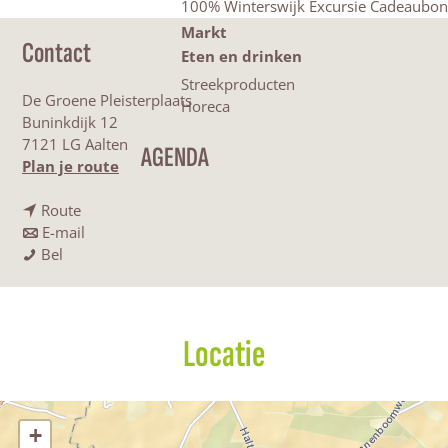
100% Winterswijk Excursie Cadeaubon
Markt
Contact
Eten en drinken
Streekproducten
De Groene Pleisterplaats
Horeca
Buninkdijk 12
7121 LG Aalten
AGENDA
n
Plan je route
a
n
a
Route
a
n
r
E-mail
D
a
a
D
Bel
e
r
a
e
G
D
r
G
r
e
D
r
o
G
e
o
Locatie
e
r
G
e
n
o
r
n
e
e
o
e
P
n
e
P
+