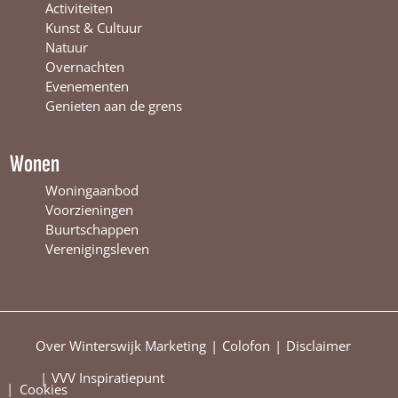
t
e
n
Activiteiten
e
r
t
Kunst & Cultuur
r
s
e
Natuur
s
w
r
Overnachten
w
i
s
Evenementen
i
j
w
Genieten aan de grens
j
k
i
k
j
k
Wonen
Woningaanbod
Voorzieningen
Buurtschappen
Verenigingsleven
Over Winterswijk Marketing
Colofon
Disclaimer
VVV Inspiratiepunt
|
Cookies