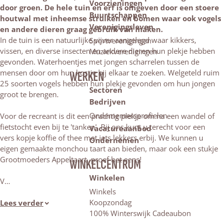
Voorzieningen
door groen. De hele tuin en erf is omgeven door een stoere
Buurtschappen
houtwal met inheemse struiken en bomen waar ook vogels
Verenigingsleven
en andere dieren graag gebruik van maken.
In de tuin is een natuurlijke vijver aangelegd waar kikkers,
Sportverenigingen
vissen, en diverse insecten en andere dieren hun plekje hebben
Muziekverenigingen
gevonden. Waterhoentjes met jongen scharrelen tussen de
mensen door om hun kostje bij elkaar te zoeken. Welgeteld ruim
WERKEN
25 soorten vogels hebben hun plekje gevonden om hun jongen
Sectoren
groot te brengen.
Bedrijven
Ondernemersprofielen
Voor de recreant is dit een prachtig plekje om na een wandel of
fietstocht even bij te 'tanken'. Bij ons kunt u terecht voor een
Vacatureaanbod
vers kopje koffie of thee met iets lekkers erbij. We kunnen u
Ondernemen
eigen gemaakte monchou taart aan bieden, maar ook een stukje
Grootmoeders Appeltaart, proef het eens!
WINKELCENTRUM
Winkelen
V…
Winkels
Koopzondag
Lees verder
100% Winterswijk Cadeaubon