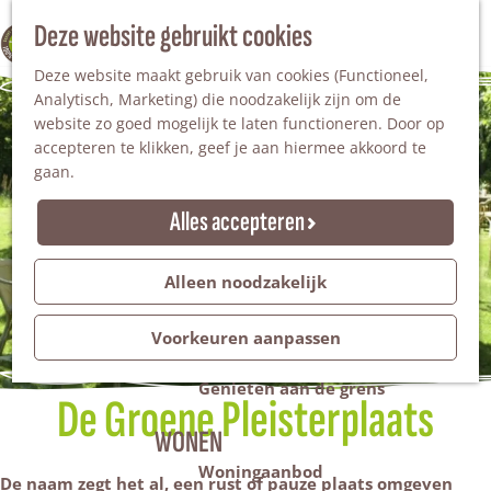
Nationaal Landschap
Natuurgebieden
Z
Deze website gebruikt cookies
100% WINTERSWIJK
Steengroeve
o
M
Tuinen en parken
Deze website maakt gebruik van cookies (Functioneel,
e
e
Recreatieplas Het Hilgelo
Analytisch, Marketing) die noodzakelijk zijn om de
k
n
website zo goed mogelijk te laten functioneren. Door op
e
u
Overnachten
accepteren te klikken, geef je aan hiermee akkoord te
n
Campings & vakantieparken
gaan.
Bed & Breakfast
Vakantiehuizen
Alles accepteren
Groepsaccommodaties
Hotels
Evenementen
Alleen noodzakelijk
Restantendag
Volksfeest & Bloemencorso
Voorkeuren aanpassen
Promotie evenementen
Genieten aan de grens
De Groene Pleisterplaats
WONEN
Woningaanbod
De naam zegt het al, een rust of pauze plaats omgeven