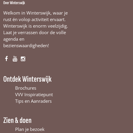
l
Over Winterswijk
a
a
Welkom in Winterswijk, waar je
t
rust én volop activiteit ervaart.
s
Winterswijk is enorm veelzijdig.
Laat je verrassen door de volle
agenda en
bezienswaardigheden!
F
Y
I
a
o
n
c
u
s
Ontdek Winterswijk
e
T
t
b
u
a
Brochures
o
b
g
VVV Inspiratiepunt
o
e
r
Tips en Aanraders
k
W
a
W
i
m
Zien & doen
i
n
W
n
t
i
Plan je bezoek