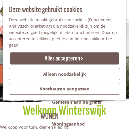
Nationaal Landschap
Natuurgebieden
Z
Deze website gebruikt cookies
100% WINTERSWIJK
Steengroeve
o
M
Tuinen en parken
Deze website maakt gebruik van cookies (Functioneel,
e
e
Recreatieplas Het Hilgelo
Analytisch, Marketing) die noodzakelijk zijn om de
k
n
website zo goed mogelijk te laten functioneren. Door op
e
u
Overnachten
accepteren te klikken, geef je aan hiermee akkoord te
n
Campings & vakantieparken
gaan.
Bed & Breakfast
Vakantiehuizen
Alles accepteren
Groepsaccommodaties
Hotels
Evenementen
Alleen noodzakelijk
Restantendag
Volksfeest & Bloemencorso
Voorkeuren aanpassen
Promotie evenementen
Genieten aan de grens
Welkoop Winterswijk
WONEN
Woningaanbod
Welkoop voor tuin, dier en kleding.