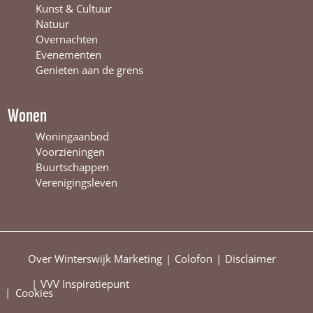
e
r
t
Kunst & Cultuur
r
s
e
Natuur
s
w
r
Overnachten
w
i
s
Evenementen
i
j
w
Genieten aan de grens
j
k
i
k
j
k
Wonen
Woningaanbod
Voorzieningen
Buurtschappen
Verenigingsleven
Over Winterswijk Marketing
Colofon
Disclaimer
VVV Inspiratiepunt
|
Cookies