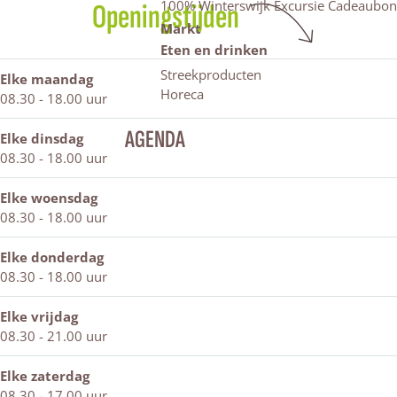
100% Winterswijk Excursie Cadeaubon
Openingstijden
n
p
o
i
Markt
t
W
p
n
e
i
W
t
Eten en drinken
r
n
i
e
Streekproducten
Elke maandag
s
t
n
r
Horeca
08.30 - 18.00 uur
w
e
t
s
i
r
e
w
AGENDA
Elke dinsdag
j
s
r
i
08.30 - 18.00 uur
k
w
s
j
i
w
k
Elke woensdag
j
i
08.30 - 18.00 uur
k
j
k
Elke donderdag
08.30 - 18.00 uur
Elke vrijdag
08.30 - 21.00 uur
Elke zaterdag
08.30 - 17.00 uur