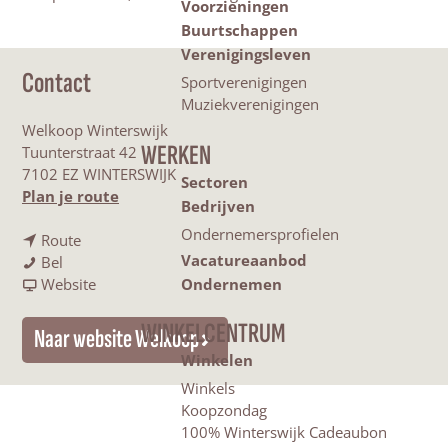
Voorzieningen
Buurtschappen
Verenigingsleven
Contact
Sportverenigingen
Muziekverenigingen
Welkoop Winterswijk
WERKEN
Tuunterstraat 42
7102 EZ WINTERSWIJK
Sectoren
n
Plan je route
Bedrijven
a
Ondernemersprofielen
n
a
Route
Vacatureaanbod
W
a
r
Bel
e
a
v
W
Website
Ondernemen
l
r
a
e
k
W
n
l
WINKELCENTRUM
Naar website Welkoop
o
e
W
k
Winkelen
o
l
e
o
Winkels
p
k
l
o
Koopzondag
W
o
k
p
100% Winterswijk Cadeaubon
i
o
o
W