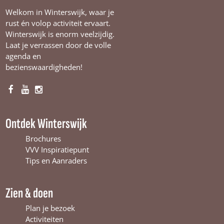
Welkom in Winterswijk, waar je
rust én volop activiteit ervaart.
Winterswijk is enorm veelzijdig.
Laat je verrassen door de volle
agenda en
bezienswaardigheden!
F
Y
I
a
o
n
c
u
s
Ontdek Winterswijk
e
T
t
b
u
a
Brochures
o
b
g
VVV Inspiratiepunt
o
e
r
Tips en Aanraders
k
W
a
W
i
m
Zien & doen
i
n
W
n
t
i
Plan je bezoek
t
e
n
Activiteiten