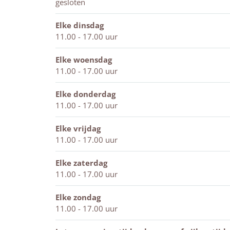
u
e
r
n
o
M
r
gesloten
m
u
i
d
n
o
i
V
m
a
r
d
n
a
Elke dinsdag
i
V
a
i
r
d
a
11.00 - 17.00 uur
l
i
n
a
i
r
n
l
l
a
a
i
Elke woensdag
a
l
n
a
a
11.00 - 17.00 uur
M
a
n
a
o
M
n
Elke donderdag
n
o
11.00 - 17.00 uur
d
n
r
d
Elke vrijdag
i
r
11.00 - 17.00 uur
a
i
a
a
Elke zaterdag
n
a
11.00 - 17.00 uur
n
Elke zondag
11.00 - 17.00 uur