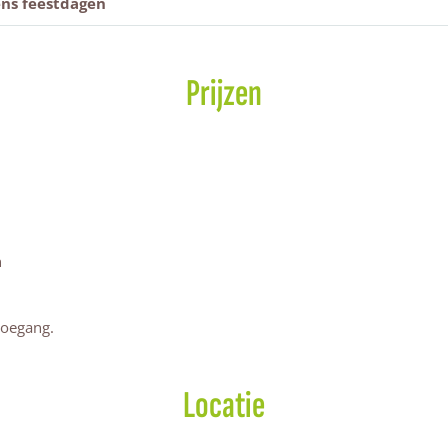
ens feestdagen
Prijzen
n
toegang.
Locatie