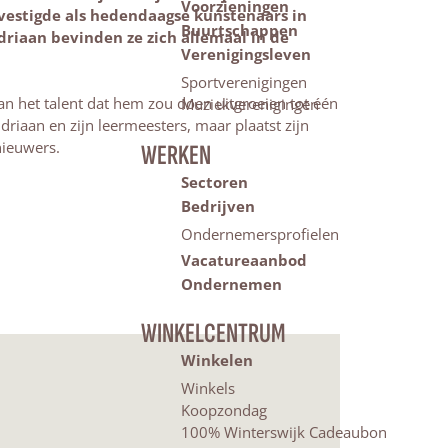
Voorzieningen
vestigde als hedendaagse kunstenaars in
Buurtschappen
riaan bevinden ze zich allemaal in de
Verenigingsleven
Sportverenigingen
an het talent dat hem zou doen uitgroeien tot één
Muziekverenigingen
driaan en zijn leermeesters, maar plaatst zijn
nieuwers.
WERKEN
Sectoren
Bedrijven
Ondernemersprofielen
Vacatureaanbod
Ondernemen
WINKELCENTRUM
Winkelen
Winkels
Koopzondag
100% Winterswijk Cadeaubon