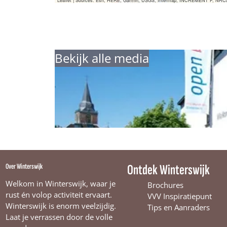
Leaflet
|
Sources: Esri, HERE, Garmin, USGS, Intermap, INCREMENT P, NRCan, E
Bekijk alle media
Over Winterswijk
Ontdek Winterswijk
Welkom in Winterswijk, waar je
Brochures
rust én volop activiteit ervaart.
VVV Inspiratiepunt
Winterswijk is enorm veelzijdig.
Tips en Aanraders
Laat je verrassen door de volle