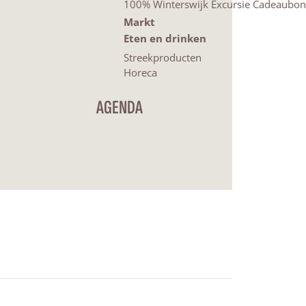
100% Winterswijk Excursie Cadeaubon
Markt
Eten en drinken
Streekproducten
Horeca
AGENDA