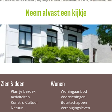
sri Japan, METI, Esri China (Hong Kong), Esri Korea, Esri (Thailand), NGCC, (c) OpenStreetMap contr
r
i
Neem alvast een kijkje
a
a
n
Zien & doen
Wonen
Plan je bezoek
Woningaanbod
Activiteiten
Voorzieningen
Kunst & Cultuur
Buurtschappen
Natuur
Verenigingsleven