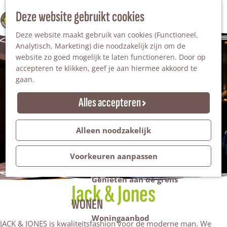
Nationaal Landschap
Natuurgebieden
Z
Deze website gebruikt cookies
100% WINTERSWIJK
Steengroeve
o
M
Tuinen en parken
Deze website maakt gebruik van cookies (Functioneel,
e
e
Recreatieplas Het Hilgelo
Analytisch, Marketing) die noodzakelijk zijn om de
k
n
website zo goed mogelijk te laten functioneren. Door op
e
u
Overnachten
accepteren te klikken, geef je aan hiermee akkoord te
n
Campings & vakantieparken
gaan.
Bed & Breakfast
Vakantiehuizen
Alles accepteren
Groepsaccommodaties
Hotels
Evenementen
Alleen noodzakelijk
Restantendag
Volksfeest & Bloemencorso
Voorkeuren aanpassen
Promotie evenementen
Genieten aan de grens
Jack & Jones
WONEN
Woningaanbod
JACK & JONES is kwaliteitsfashion voor de moderne man. We