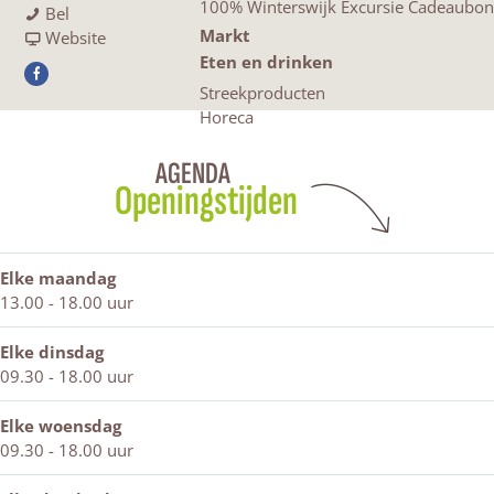
100% Winterswijk Excursie Cadeaubon
J
a
a
J
Bel
Markt
a
r
a
v
a
Website
c
J
r
a
c
Eten en drinken
F
k
a
J
n
k
Streekproducten
a
&
c
a
J
&
Horeca
c
J
k
c
a
J
e
o
&
k
c
o
AGENDA
b
n
J
&
k
n
Openingstijden
o
e
o
J
&
e
o
s
n
o
J
s
k
e
n
o
Elke maandag
J
s
e
n
13.00 - 18.00 uur
a
s
e
c
s
k
Elke dinsdag
&
09.30 - 18.00 uur
J
o
Elke woensdag
n
09.30 - 18.00 uur
e