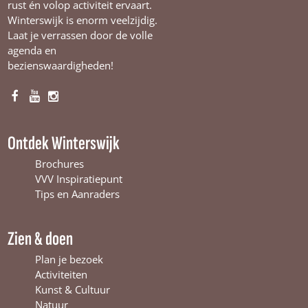
rust én volop activiteit ervaart.
Winterswijk is enorm veelzijdig.
Laat je verrassen door de volle
agenda en
bezienswaardigheden!
F
Y
I
a
o
n
c
u
s
Ontdek Winterswijk
e
T
t
b
u
a
Brochures
o
b
g
VVV Inspiratiepunt
o
e
r
Tips en Aanraders
k
W
a
W
i
m
Zien & doen
i
n
W
n
t
i
Plan je bezoek
t
e
n
Activiteiten
e
r
t
Kunst & Cultuur
r
s
e
Natuur