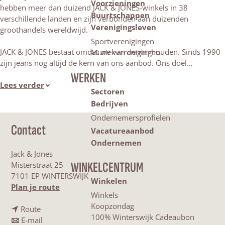
Voorzieningen
hebben meer dan duizend JACK & JONES-winkels in 38
Buurtschappen
verschillende landen en zijn verbonden aan duizenden
Verenigingsleven
groothandels wereldwijd.
Sportverenigingen
JACK & JONES bestaat omdat we van denim houden. Sinds 1990
Muziekverenigingen
zijn jeans nog altijd de kern van ons aanbod. Ons doel…
WERKEN
Lees verder
Sectoren
Bedrijven
Ondernemersprofielen
Contact
Vacatureaanbod
Ondernemen
Jack & Jones
WINKELCENTRUM
Misterstraat 25
7101 EP WINTERSWIJK
Winkelen
n
Plan je route
Winkels
a
Koopzondag
n
a
Route
100% Winterswijk Cadeaubon
a
n
r
E-mail