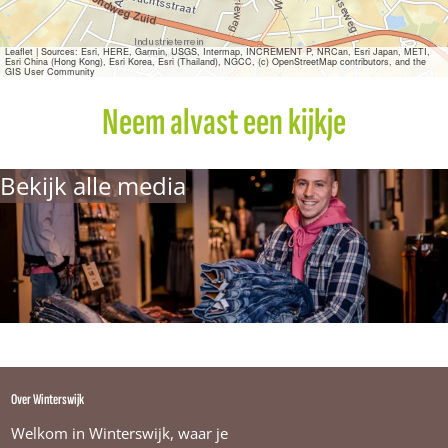
Leaflet
|
Sources: Esri, HERE, Garmin, USGS, Intermap, INCREMENT P, NRCan, Esri Japan, METI,
Esri China (Hong Kong), Esri Korea, Esri (Thailand), NGCC, (c) OpenStreetMap contributors, and the
GIS User Community
Neem alvast een kijkje
Bekijk alle media
Over Winterswijk
Welkom in Winterswijk, waar je