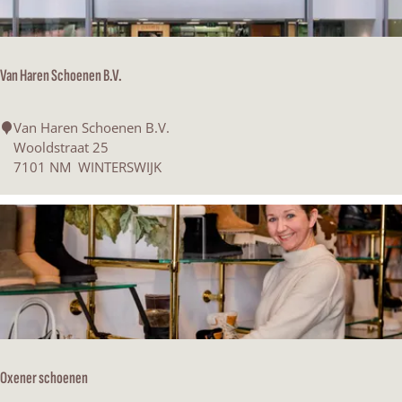
s
Van Haren Schoenen B.V.
V
Van Haren Schoenen B.V.
a
Wooldstraat 25
n
7101 NM
WINTERSWIJK
H
a
r
e
n
S
c
h
o
e
Oxener schoenen
n