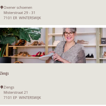
e
n
O
Oxener schoenen
B
x
Misterstraat 29 - 31
.
e
7101 ER
WINTERSWIJK
V
n
.
e
r
s
c
h
o
e
n
e
Ziengs
n
Z
Ziengs
i
Misterstraat 21
e
7101 EP
WINTERSWIJK
n