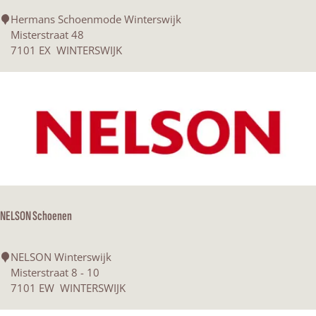
i
S
Hermans Schoenmode Winterswijk
j
c
Misterstraat 48
k
h
7101 EX
WINTERSWIJK
o
e
n
m
o
d
e
H
e
r
NELSON Schoenen
m
a
n
N
NELSON Winterswijk
s
E
Misterstraat 8 - 10
L
7101 EW
WINTERSWIJK
S