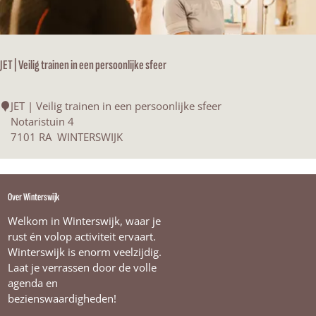
r
W
s
i
n
t
JET | Veilig trainen in een persoonlijke sfeer
e
r
s
J
JET | Veilig trainen in een persoonlijke sfeer
w
E
Notaristuin 4
i
T
7101 RA
WINTERSWIJK
j
|
k
V
e
Over Winterswijk
i
l
Welkom in Winterswijk, waar je
i
rust én volop activiteit ervaart.
g
Winterswijk is enorm veelzijdig.
t
Laat je verrassen door de volle
r
agenda en
a
bezienswaardigheden!
i