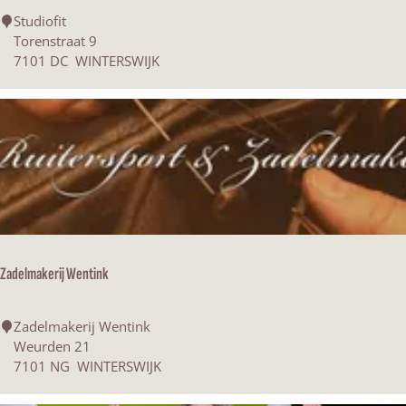
e
S
Studiofit
n
t
Torenstraat 9
u
7101 DC
WINTERSWIJK
d
i
o
f
i
t
Zadelmakerij Wentink
Z
Zadelmakerij Wentink
a
Weurden 21
d
7101 NG
WINTERSWIJK
e
l