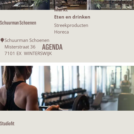
100% Winterswijk Excursie Cadeaubon
p
e
Markt
:
Eten en drinken
Schuurman Schoenen
k
Streekproducten
Horeca
j
S
Schuurman Schoenen
AGENDA
c
Misterstraat 36
e
h
7101 EX
WINTERSWIJK
u
u
r
m
a
n
S
c
h
o
Studiofit
e
n