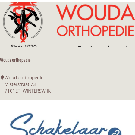
g
s
Wouda orthopedie
W
Wouda orthopedie
o
Misterstraat 73
u
7101ET
WINTERSWIJK
d
a
o
r
t
h