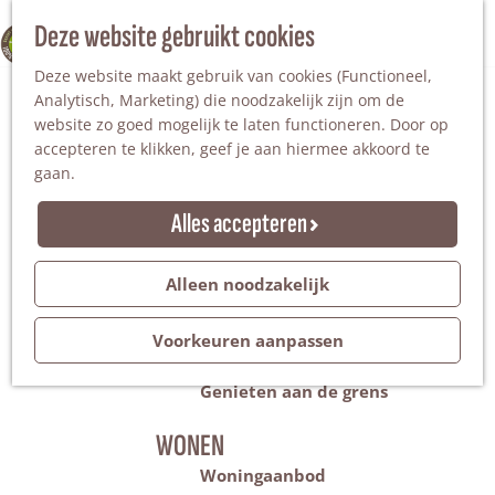
Nationaal Landschap
Natuurgebieden
Z
Deze website gebruikt cookies
100% WINTERSWIJK
Steengroeve
o
M
Tuinen en parken
Deze website maakt gebruik van cookies (Functioneel,
e
e
Recreatieplas Het Hilgelo
Analytisch, Marketing) die noodzakelijk zijn om de
k
n
website zo goed mogelijk te laten functioneren. Door op
e
u
Overnachten
accepteren te klikken, geef je aan hiermee akkoord te
n
Campings & vakantieparken
gaan.
Bed & Breakfast
Vakantiehuizen
Alles accepteren
Groepsaccommodaties
Hotels
Evenementen
Alleen noodzakelijk
Restantendag
Volksfeest & Bloemencorso
Voorkeuren aanpassen
Promotie evenementen
Genieten aan de grens
WONEN
Woningaanbod