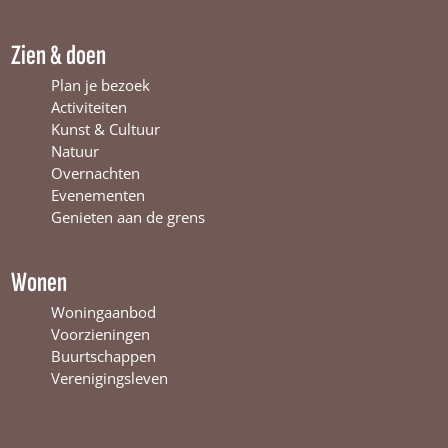
k
W
a
W
i
m
Zien & doen
i
n
W
n
t
i
Plan je bezoek
t
e
n
Activiteiten
e
r
t
Kunst & Cultuur
r
s
e
Natuur
s
w
r
Overnachten
w
i
s
Evenementen
i
j
w
Genieten aan de grens
j
k
i
k
j
k
Wonen
Woningaanbod
Voorzieningen
Buurtschappen
Verenigingsleven