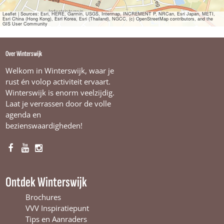
r
s
Leaflet
|
Sources: Esri, HERE, Garmin, USGS, Intermap, INCREMENT P, NRCan, Esri Japan, METI,
Esri China (Hong Kong), Esri Korea, Esri (Thailand), NGCC, (c) OpenStreetMap contributors, and the
w
GIS User Community
i
j
k
Over Winterswijk
Welkom in Winterswijk, waar je
rust én volop activiteit ervaart.
Winterswijk is enorm veelzijdig.
Laat je verrassen door de volle
agenda en
bezienswaardigheden!
F
Y
I
a
o
n
c
u
s
Ontdek Winterswijk
e
T
t
b
u
a
Brochures
o
b
g
VVV Inspiratiepunt
o
e
r
Tips en Aanraders