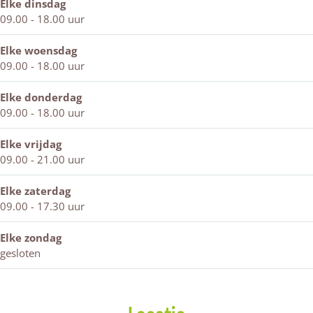
o
k
i
w
s
k
Elke dinsdag
W
j
i
w
09.00 - 18.00 uur
i
k
j
i
n
k
j
Elke woensdag
t
k
09.00 - 18.00 uur
e
r
Elke donderdag
s
09.00 - 18.00 uur
w
i
Elke vrijdag
j
09.00 - 21.00 uur
k
Elke zaterdag
09.00 - 17.30 uur
Elke zondag
gesloten