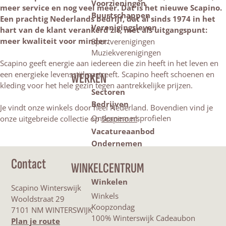
Voorzieningen
meer service en nog veel meer. Dat is het nieuwe Scapino.
Buurtschappen
Een prachtig Nederlands bedrijf, dat al sinds 1974 in het
Verenigingsleven
hart van de klant verankerd zit, met als uitgangspunt:
meer kwaliteit voor minder.
Sportverenigingen
Muziekverenigingen
Scapino geeft energie aan iedereen die zin heeft in het leven en
een energieke levensstijl nastreeft. Scapino heeft schoenen en
WERKEN
kleding voor het hele gezin tegen aantrekkelijke prijzen.
Sectoren
Bedrijven
Je vindt onze winkels door heel Nederland. Bovendien vind je
Ondernemersprofielen
onze uitgebreide collectie op
Scapino.nl
.
Vacatureaanbod
Ondernemen
Contact
WINKELCENTRUM
Winkelen
Scapino Winterswijk
Winkels
Wooldstraat 29
Koopzondag
7101 NM WINTERSWIJK
100% Winterswijk Cadeaubon
n
Plan je route