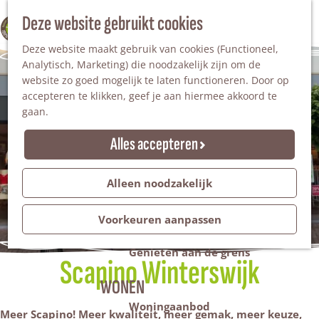
Nationaal Landschap
Natuurgebieden
Z
Deze website gebruikt cookies
100% WINTERSWIJK
Steengroeve
o
M
Tuinen en parken
Deze website maakt gebruik van cookies (Functioneel,
e
e
Recreatieplas Het Hilgelo
Analytisch, Marketing) die noodzakelijk zijn om de
k
n
website zo goed mogelijk te laten functioneren. Door op
e
u
Overnachten
accepteren te klikken, geef je aan hiermee akkoord te
n
Campings & vakantieparken
gaan.
Bed & Breakfast
Vakantiehuizen
Alles accepteren
Groepsaccommodaties
Hotels
Evenementen
Alleen noodzakelijk
Restantendag
Volksfeest & Bloemencorso
Voorkeuren aanpassen
Promotie evenementen
Genieten aan de grens
Scapino Winterswijk
WONEN
Woningaanbod
Meer Scapino! Meer kwaliteit, meer gemak, meer keuze,