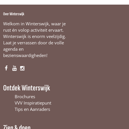
|
M
a
Over Winterswijk
a
r
Welkom in Winterswijk, waar je
t
rust én volop activiteit ervaart.
e
Winterswijk is enorm veelzijdig.
n
Laat je verrassen door de volle
H
i
agenda en
j
bezienswaardigheden!
i
n
k
F
Y
I
a
o
n
c
u
s
Ontdek Winterswijk
e
T
t
b
u
a
Brochures
o
b
g
VVV Inspiratiepunt
o
e
r
Tips en Aanraders
k
W
a
W
i
m
Zien & doen
i
n
W