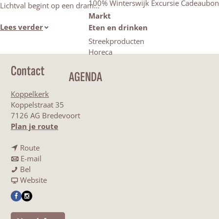
100% Winterswijk Excursie Cadeaubon
Lichtval begint op een dram…
Markt
Lees verder
Eten en drinken
Streekproducten
Horeca
Contact
AGENDA
Koppelkerk
Koppelstraat 35
7126 AG Bredevoort
n
Plan je route
a
n
a
Route
a
n
r
E-mail
B
a
a
B
Bel
o
r
a
v
o
Website
e
B
r
a
e
F
I
k
o
B
n
k
a
n
p
e
o
B
p