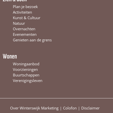
n
t
i
Plan je bezoek
t
e
n
Activiteiten
e
r
t
Kunst & Cultuur
r
s
e
Natuur
s
w
r
Overnachten
w
i
s
Evenementen
i
j
w
Genieten aan de grens
j
k
i
k
j
k
Wonen
Woningaanbod
Voorzieningen
Buurtschappen
Verenigingsleven
Over Winterswijk Marketing
Colofon
Disclaimer