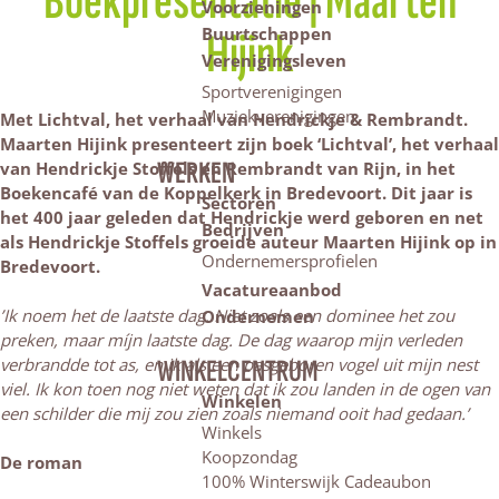
Boekpresentatie | Maarten
Voorzieningen
Buurtschappen
Hijink
Verenigingsleven
Sportverenigingen
Muziekverenigingen
Met Lichtval, het verhaal van Hendrickje & Rembrandt.
Maarten Hijink presenteert zijn boek ‘Lichtval’, het verhaal
WERKEN
van Hendrickje Stoffels en Rembrandt van Rijn, in het
Boekencafé van de Koppelkerk in Bredevoort. Dit jaar is
Sectoren
het 400 jaar geleden dat Hendrickje werd geboren en
net
Bedrijven
als Hendrickje Stoffels groeide auteur Maarten Hijink op in
Ondernemersprofielen
Bredevoort.
Vacatureaanbod
’Ik noem het de laatste dag. Niet zoals een dominee het zou
Ondernemen
preken, maar míjn laatste dag. De dag waarop mijn verleden
verbrandde tot as, en ik als een pasgeboren vogel uit mijn nest
WINKELCENTRUM
viel. Ik kon toen nog niet weten dat ik zou landen in de ogen van
Winkelen
een schilder die mij zou zien zoals niemand ooit had gedaan.’
Winkels
Koopzondag
De roman
100% Winterswijk Cadeaubon