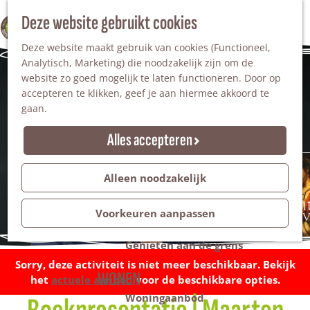
Nationaal Landschap
Natuurgebieden
Z
Deze website gebruikt cookies
100% WINTERSWIJK
Steengroeve
o
M
Tuinen en parken
Deze website maakt gebruik van cookies (Functioneel,
e
e
Recreatieplas Het Hilgelo
Analytisch, Marketing) die noodzakelijk zijn om de
k
n
website zo goed mogelijk te laten functioneren. Door op
e
u
Overnachten
accepteren te klikken, geef je aan hiermee akkoord te
n
Campings & vakantieparken
gaan.
Bed & Breakfast
Vakantiehuizen
Alles accepteren
Groepsaccommodaties
Hotels
Evenementen
Alleen noodzakelijk
Restantendag
Volksfeest & Bloemencorso
Voorkeuren aanpassen
Promotie evenementen
Genieten aan de grens
Sorry, deze activiteit is niet meer beschikbaar. Bekijk
WONEN
het
actuele aanbod
voor de beschikbare opties.
Woningaanbod