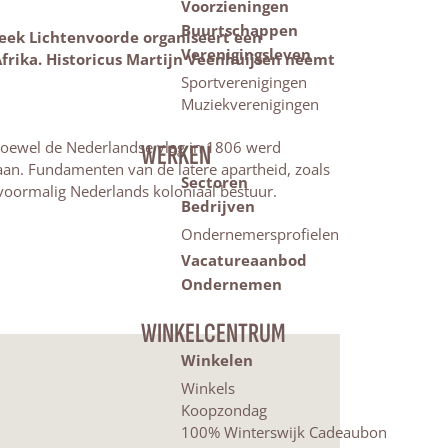
Voorzieningen
Buurtschappen
heek Lichtenvoorde organiseert een
Verenigingsleven
frika. Historicus Martijn Veenhuijsen neemt
Sportverenigingen
Muziekverenigingen
 Hoewel de Nederlandse vlag in 1806 werd
WERKEN
aan. Fundamenten van de latere apartheid, zoals
Sectoren
 voormalig Nederlands koloniaal bestuur.
Bedrijven
Ondernemersprofielen
Vacatureaanbod
Ondernemen
WINKELCENTRUM
Winkelen
Winkels
Koopzondag
100% Winterswijk Cadeaubon