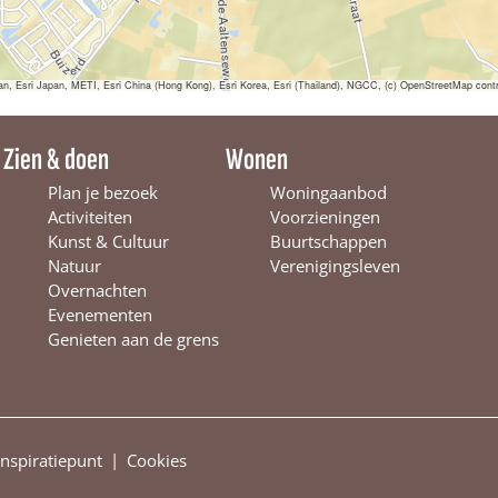
t
i
j
n
V
sri Japan, METI, Esri China (Hong Kong), Esri Korea, Esri (Thailand), NGCC, (c) OpenStreetMap contr
e
e
n
Zien & doen
Wonen
h
u
Plan je bezoek
Woningaanbod
i
Activiteiten
Voorzieningen
j
Kunst & Cultuur
Buurtschappen
s
e
Natuur
Verenigingsleven
n
Overnachten
Evenementen
Genieten aan de grens
|
Inspiratiepunt
Cookies