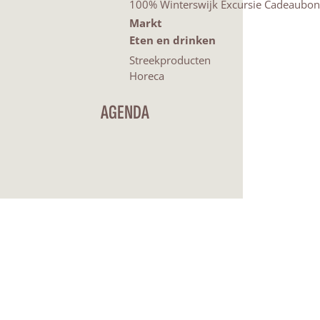
100% Winterswijk Excursie Cadeaubon
Markt
Eten en drinken
Streekproducten
Horeca
AGENDA