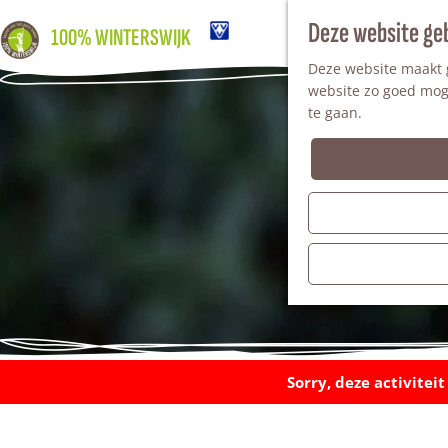
Deze website ge
100% WINTERSWIJK
Deze website maakt g
website zo goed moge
te gaan.
Sorry, deze activitei