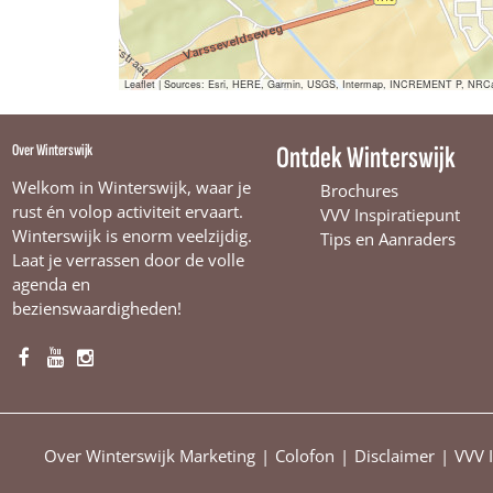
n
Leaflet
|
Sources: Esri, HERE, Garmin, USGS, Intermap, INCREMENT P, NRCan, E
Over Winterswijk
Ontdek Winterswijk
Welkom in Winterswijk, waar je
Brochures
rust én volop activiteit ervaart.
VVV Inspiratiepunt
Winterswijk is enorm veelzijdig.
Tips en Aanraders
Laat je verrassen door de volle
agenda en
bezienswaardigheden!
F
Y
I
a
o
n
c
u
s
e
T
t
Over Winterswijk Marketing
Colofon
Disclaimer
VVV 
b
u
a
o
b
g