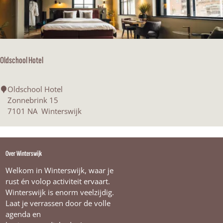
i
n
t
n
k
a
i
u
-
r
c
a
a
Oldschool Hotel
n
m
t
p
D
O
i
Oldschool Hotel
e
l
n
Zonnebrink 15
L
d
g
7101 NA
Winterswijk
i
s
R
n
c
o
d
h
e
e
Over Winterswijk
o
r
b
o
d
Welkom in Winterswijk, waar je
o
l
i
rust én volop activiteit ervaart.
o
H
n
Winterswijk is enorm veelzijdig.
m
o
k
Laat je verrassen door de volle
t
h
agenda en
e
o