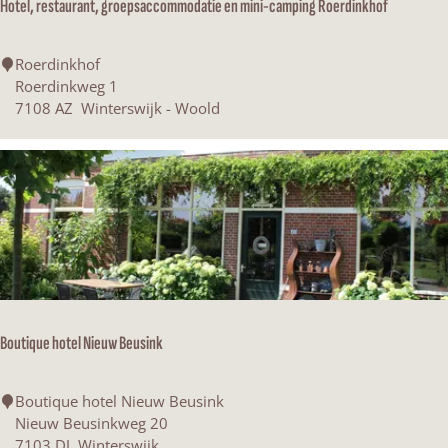
Hotel, restaurant, groepsaccommodatie en mini-camping Roerdinkhof
V
i
l
H
Roerdinkhof
l
o
Roerdinkweg 1
a
t
7108 AZ
Winterswijk - Woold
E
e
l
l
i
,
s
r
e
e
s
t
a
u
r
Boutique hotel Nieuw Beusink
a
n
t
B
Boutique hotel Nieuw Beusink
,
o
Nieuw Beusinkweg 20
g
u
7103 DJ
Winterswijk