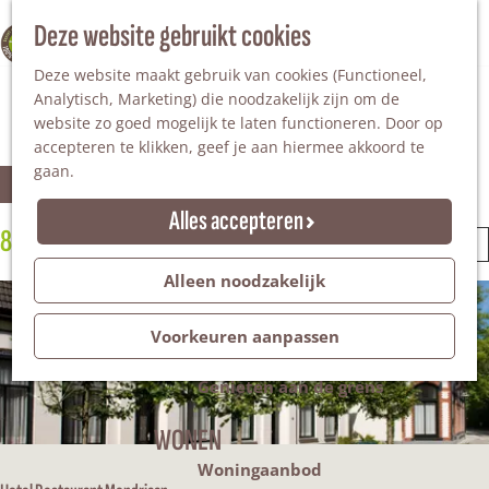
Nationaal Landschap
Natuurgebieden
Z
Deze website gebruikt cookies
100% WINTERSWIJK
Steengroeve
o
M
Tuinen en parken
Deze website maakt gebruik van cookies (Functioneel,
e
e
Hotels in Winterswijk
Recreatieplas Het Hilgelo
Analytisch, Marketing) die noodzakelijk zijn om de
k
n
website zo goed mogelijk te laten functioneren. Door op
e
u
Overnachten
accepteren te klikken, geef je aan hiermee akkoord te
n
Campings & vakantieparken
gaan.
W
S
Bed & Breakfast
Filter
o
Vakantiehuizen
Alles accepteren
r
Groepsaccommodaties
a
8 resultaten
S
t
Hotels
o
e
Evenementen
Alleen noodzakelijk
t
r
e
t
Restantendag
r
z
e
Volksfeest & Bloemencorso
Voorkeuren aanpassen
o
e
Promotie evenementen
p
r
o
Genieten aan de grens
:
o
p
WONEN
e
:
Woningaanbod