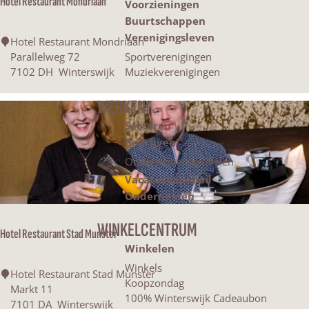
Hotel Restaurant Mondriaan
k
Voorzieningen
Buurtschappen
j
Verenigingsleven
H
Hotel Restaurant Mondriaan
o
Parallelweg 72
Sportverenigingen
e
t
7102 DH
Winterswijk
Muziekverenigingen
e
l
WERKEN
R
Sectoren
e
Bedrijven
s
Ondernemersprofielen
t
a
Vacatureaanbod
u
Ondernemen
r
a
WINKELCENTRUM
Hotel Restaurant Stad Munster
n
Winkelen
t
Winkels
M
H
Hotel Restaurant Stad Munster
Koopzondag
o
o
Markt 11
100% Winterswijk Cadeaubon
n
t
7101 DA
Winterswijk