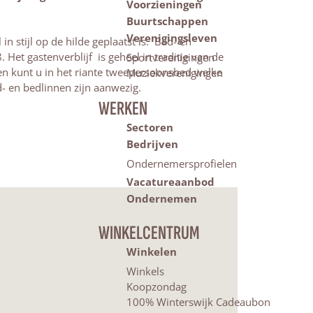
Voorzieningen
Buurtschappen
Verenigingsleven
 stijl op de hilde geplaatst is. Bad- en
 Het gastenverblijf is geheel in traditie van de
Sportverenigingen
en kunt u in het riante tweepersoonsbed welke
Muziekverenigingen
d- en bedlinnen zijn aanwezig.
WERKEN
Sectoren
Bedrijven
Ondernemersprofielen
Vacatureaanbod
Ondernemen
WINKELCENTRUM
Winkelen
Winkels
Koopzondag
100% Winterswijk Cadeaubon