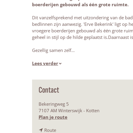
boerderijen gebouwd als één grote ruimte.
Dit vanzelfsprekend met uitzondering van de badk
bedlinnen zijn aanwezig. 'Erve Bekerink' ligt op h
vroegere boerderijen gebouwd als één grote ruim
geheel in stijl op de hilde geplaatst is.Daarnaas
Gezellig samen zelf…
Lees verder
Contact
Bekeringweg 5
7107 AM Winterswijk - Kotten
n
Plan je route
a
n
a
Route