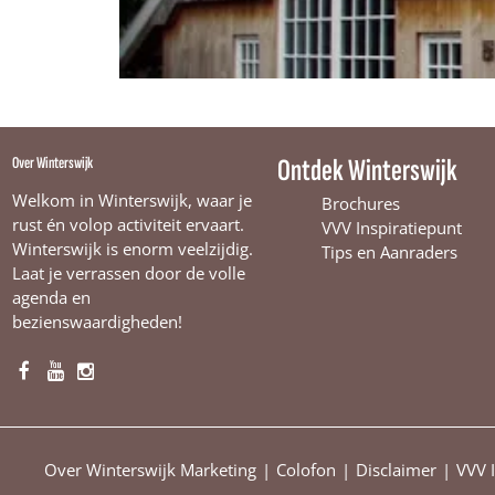
Over Winterswijk
Ontdek Winterswijk
Welkom in Winterswijk, waar je
Brochures
rust én volop activiteit ervaart.
VVV Inspiratiepunt
Winterswijk is enorm veelzijdig.
Tips en Aanraders
Laat je verrassen door de volle
agenda en
bezienswaardigheden!
F
Y
I
a
o
n
c
u
s
e
T
t
Over Winterswijk Marketing
Colofon
Disclaimer
VVV 
b
u
a