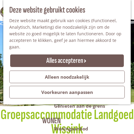
Nationaal Landschap
Natuurgebieden
Z
Deze website gebruikt cookies
100% WINTERSWIJK
Steengroeve
o
M
Tuinen en parken
Deze website maakt gebruik van cookies (Functioneel,
e
e
Recreatieplas Het Hilgelo
Analytisch, Marketing) die noodzakelijk zijn om de
k
n
website zo goed mogelijk te laten functioneren. Door op
e
u
Overnachten
accepteren te klikken, geef je aan hiermee akkoord te
n
Campings & vakantieparken
gaan.
Bed & Breakfast
Vakantiehuizen
Alles accepteren
Groepsaccommodaties
Hotels
Evenementen
Alleen noodzakelijk
Restantendag
Volksfeest & Bloemencorso
Voorkeuren aanpassen
Promotie evenementen
Genieten aan de grens
Groepsaccommodatie Landgoed
WONEN
Wissink
Woningaanbod