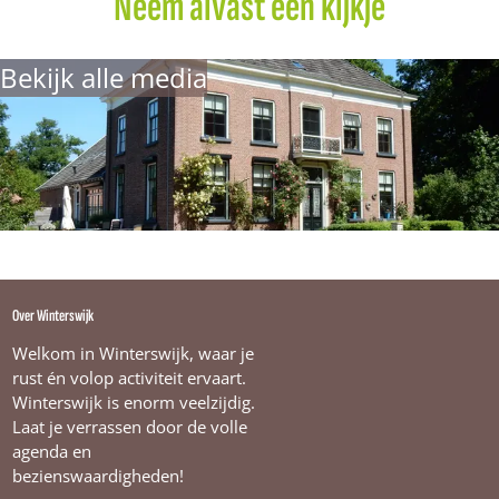
Neem alvast een kijkje
e
k
n
i
L
k
n
a
Bekijk alle media
n
k
d
g
o
e
d
W
i
s
s
i
n
k
Over Winterswijk
Welkom in Winterswijk, waar je
rust én volop activiteit ervaart.
Winterswijk is enorm veelzijdig.
Laat je verrassen door de volle
agenda en
bezienswaardigheden!