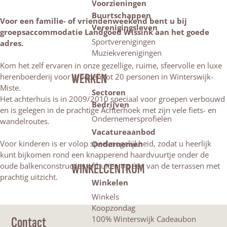
Voorzieningen
Buurtschappen
Voor een familie- of vriendenweekend bent u bij
Verenigingsleven
groepsaccommodatie Landgoed Wissink aan het goede
Sportverenigingen
adres.
Muziekverenigingen
Kom het zelf ervaren in onze gezellige, ruime, sfeervolle en luxe
WERKEN
herenboerderij voor groepen tot 20 personen in Winterswijk-
Miste.
Sectoren
Het achterhuis is in 2009/2010 speciaal voor groepen verbouwd
Bedrijven
en is gelegen in de prachtige Achterhoek met zijn vele fiets- en
Ondernemersprofielen
wandelroutes.
Vacatureaanbod
Voor kinderen is er volop speelmogelijkheid, zodat u heerlijk
Ondernemen
kunt bijkomen rond een knapperend haardvuurtje onder de
oude balkenconstructies of buiten op één van de terrassen met
WINKELCENTRUM
prachtig uitzicht.
Winkelen
Winkels
Koopzondag
Contact
100% Winterswijk Cadeaubon