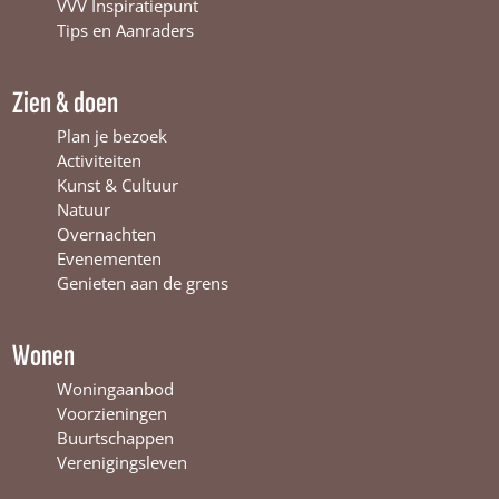
o
b
g
VVV Inspiratiepunt
o
e
r
Tips en Aanraders
k
W
a
W
i
m
Zien & doen
i
n
W
n
t
i
Plan je bezoek
t
e
n
Activiteiten
e
r
t
Kunst & Cultuur
r
s
e
Natuur
s
w
r
Overnachten
w
i
s
Evenementen
i
j
w
Genieten aan de grens
j
k
i
k
j
k
Wonen
Woningaanbod
Voorzieningen
Buurtschappen
Verenigingsleven