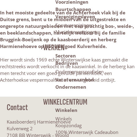
Voorzieningen
Buurtschappen
In het mooiste gedeelte van de Achterhoek vlak bij de
Verenigingsleven
Duitse grens, bent u te midden van de uitgestrekte en
Sportverenigingen
ongerepte natuurgebieden met een prachtig bos-, weide-,
Muziekverenigingen
en beeklandschappen, hartelijk welkom bij de familie
Bruggink-Boeijenk op de kaasboerderij en herberg
WERKEN
Harmienehoeve op het landgoed Kulverheide.
Sectoren
Hier wordt sinds 1969 echte Winterswijkse kaas gemaakt die
Bedrijven
rechtstreeks wordt verkocht in de kaaswinkel. In de herberg kan
Ondernemersprofielen
men terecht voor een goed gevulde pannenkoek, een
Vacatureaanbod
Achterhoekse vespermoaltied of een uitgebreid ontbijt.
Ondernemen
WINKELCENTRUM
Contact
Winkelen
Winkels
Kaasboerderij Harmienehoeve
Koopzondag
Kulverweg 2
100% Winterswijk Cadeaubon
7108 BB Winterswijk - Woold