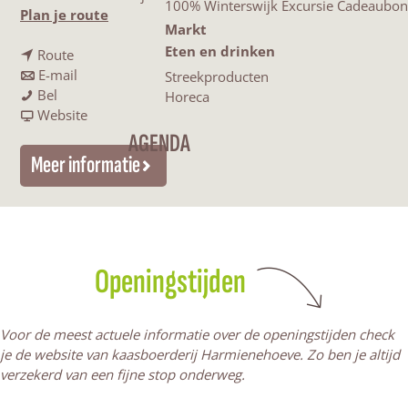
100% Winterswijk Excursie Cadeaubon
n
Plan je route
Markt
a
Eten en drinken
n
a
Route
a
n
r
E-mail
Streekproducten
K
a
a
K
Bel
Horeca
a
r
a
v
a
Website
a
K
r
a
a
AGENDA
s
a
K
n
s
Meer informatie
b
a
a
K
b
o
s
a
a
o
e
b
s
a
e
r
o
b
s
r
d
e
o
b
d
Openingstijden
e
r
e
o
e
r
d
r
e
r
i
e
d
r
i
Voor de meest actuele informatie over de openingstijden check
j
r
e
d
j
je de website van kaasboerderij Harmienehoeve. Zo ben je altijd
e
i
r
e
e
verzekerd van een fijne stop onderweg.
n
j
i
r
n
h
e
j
i
h