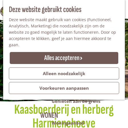
Nationaal Landschap
Natuurgebieden
Z
Deze website gebruikt cookies
100% WINTERSWIJK
Steengroeve
o
M
Tuinen en parken
Deze website maakt gebruik van cookies (Functioneel,
e
e
Recreatieplas Het Hilgelo
Analytisch, Marketing) die noodzakelijk zijn om de
k
n
website zo goed mogelijk te laten functioneren. Door op
e
u
Overnachten
accepteren te klikken, geef je aan hiermee akkoord te
n
Campings & vakantieparken
gaan.
Bed & Breakfast
Vakantiehuizen
Alles accepteren
Groepsaccommodaties
Hotels
Evenementen
Alleen noodzakelijk
Restantendag
Volksfeest & Bloemencorso
Voorkeuren aanpassen
Promotie evenementen
Genieten aan de grens
Kaasboerderij en herberg
WONEN
Harmienehoeve
Woningaanbod