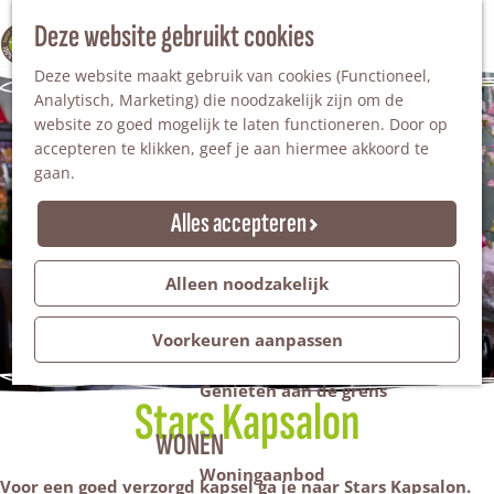
Nationaal Landschap
Natuurgebieden
Z
Deze website gebruikt cookies
100% WINTERSWIJK
Steengroeve
o
M
Tuinen en parken
Deze website maakt gebruik van cookies (Functioneel,
e
e
Recreatieplas Het Hilgelo
Analytisch, Marketing) die noodzakelijk zijn om de
k
n
website zo goed mogelijk te laten functioneren. Door op
e
u
Overnachten
accepteren te klikken, geef je aan hiermee akkoord te
n
Campings & vakantieparken
gaan.
Bed & Breakfast
Vakantiehuizen
Alles accepteren
Groepsaccommodaties
Hotels
Evenementen
Alleen noodzakelijk
Restantendag
Volksfeest & Bloemencorso
Voorkeuren aanpassen
Promotie evenementen
Genieten aan de grens
Stars Kapsalon
WONEN
Woningaanbod
Voor een goed verzorgd kapsel ga je naar Stars Kapsalon.