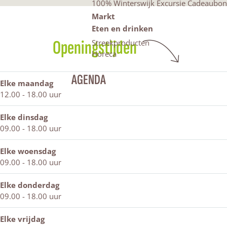
100% Winterswijk Excursie Cadeaubon
a
r
t
S
r
Markt
c
s
a
t
s
e
K
r
a
K
Eten en drinken
b
a
s
r
a
Openingstijden
Streekproducten
o
p
K
s
p
Horeca
o
s
a
K
s
k
a
p
a
a
AGENDA
Elke maandag
S
l
s
p
l
12.00 - 18.00 uur
t
o
a
s
o
a
n
l
a
n
r
Elke dinsdag
o
l
s
09.00 - 18.00 uur
n
o
K
n
a
Elke woensdag
p
09.00 - 18.00 uur
s
a
Elke donderdag
l
09.00 - 18.00 uur
o
n
Elke vrijdag