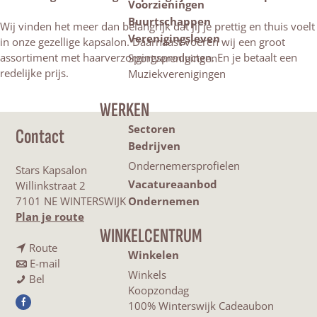
Voorzieningen
Buurtschappen
Wij vinden het meer dan belangrijk dat jij je prettig en thuis voelt
Verenigingsleven
in onze gezellige kapsalon. Daarnaast voeren wij een groot
assortiment met haarverzorgingsproducten. En je betaalt een
Sportverenigingen
redelijke prijs.
Muziekverenigingen
WERKEN
Sectoren
Contact
Bedrijven
Ondernemersprofielen
Stars Kapsalon
Vacatureaanbod
Willinkstraat 2
7101 NE WINTERSWIJK
Ondernemen
n
Plan je route
a
WINKELCENTRUM
n
a
Route
Winkelen
a
n
r
E-mail
Winkels
S
a
a
S
Bel
Koopzondag
t
r
a
t
100% Winterswijk Cadeaubon
F
a
S
r
a