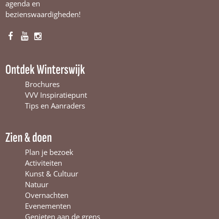
agenda en
bezienswaardigheden!
F
Y
I
a
o
n
c
u
s
Ontdek Winterswijk
e
T
t
b
u
a
Brochures
o
b
g
VVV Inspiratiepunt
o
e
r
Tips en Aanraders
k
W
a
W
i
m
Zien & doen
i
n
W
n
t
i
Plan je bezoek
t
e
n
Activiteiten
e
r
t
Kunst & Cultuur
r
s
e
Natuur
s
w
r
Overnachten
w
i
s
Evenementen
i
j
w
Genieten aan de grens