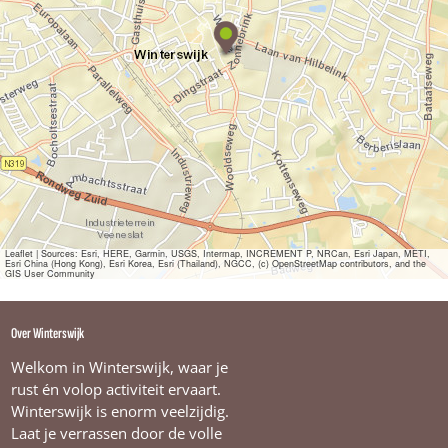
S
t
a
r
s
K
a
p
s
a
l
o
n
Leaflet
|
Sources: Esri, HERE, Garmin, USGS, Intermap, INCREMENT P, NRCan, Esri Japan, METI,
Esri China (Hong Kong), Esri Korea, Esri (Thailand), NGCC, (c) OpenStreetMap contributors, and the
GIS User Community
Over Winterswijk
Welkom in Winterswijk, waar je
rust én volop activiteit ervaart.
Winterswijk is enorm veelzijdig.
Laat je verrassen door de volle