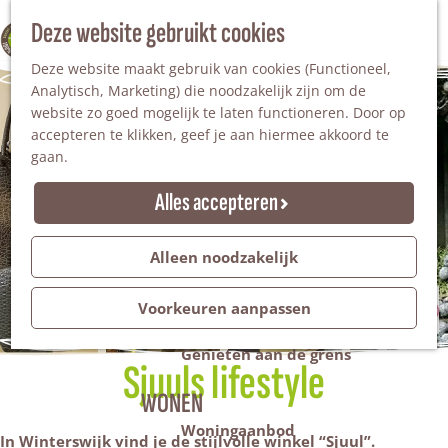
Nationaal Landschap
Natuurgebieden
Z
Deze website gebruikt cookies
100% WINTERSWIJK
Steengroeve
o
M
Tuinen en parken
Deze website maakt gebruik van cookies (Functioneel,
e
e
Recreatieplas Het Hilgelo
Analytisch, Marketing) die noodzakelijk zijn om de
k
n
website zo goed mogelijk te laten functioneren. Door op
e
u
Overnachten
accepteren te klikken, geef je aan hiermee akkoord te
n
Campings & vakantieparken
gaan.
Bed & Breakfast
Vakantiehuizen
Alles accepteren
Groepsaccommodaties
Hotels
Evenementen
Alleen noodzakelijk
Restantendag
Volksfeest & Bloemencorso
Voorkeuren aanpassen
Promotie evenementen
Genieten aan de grens
Sjuuls lifestyle
WONEN
Woningaanbod
In Winterswijk vind je de stijlvolle winkel “Sjuul”.