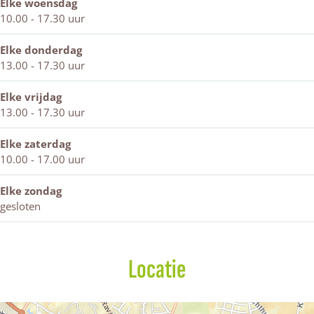
l
e
l
Elke woensdag
i
e
10.00 - 17.30 uur
f
e
Elke donderdag
s
13.00 - 17.30 uur
t
y
Elke vrijdag
l
13.00 - 17.30 uur
e
Elke zaterdag
10.00 - 17.00 uur
Elke zondag
gesloten
Locatie