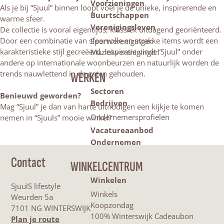
Voorzieningen
Als je bij “Sjuul” binnen loopt voel je de unieke, inspirerende en
Buurtschappen
warme sfeer.
Verenigingsleven
De collectie is vooral eigentijds, klassiek uitdagend georiënteerd.
Door een combinatie van sfeervolle en strakke items wordt een
Sportverenigingen
karakteristieke stijl gecreëerd. Inspiratie vindt “Sjuul” onder
Muziekverenigingen
andere op internationale woonbeurzen en natuurlijk worden de
trends nauwlettend in de gaten gehouden.
WERKEN
Sectoren
Benieuwd geworden?
Bedrijven
Mag “Sjuul” je dan van harte uitnodigen een kijkje te komen
Ondernemersprofielen
nemen in “Sjuuls” mooie winkel?
Vacatureaanbod
Ondernemen
Contact
WINKELCENTRUM
Winkelen
SjuulS lifestyle
Winkels
Weurden 5a
Koopzondag
7101 NG WINTERSWIJK
100% Winterswijk Cadeaubon
n
Plan je route