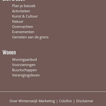
n
t
i
Plan je bezoek
t
e
n
Activiteiten
e
r
t
Kunst & Cultuur
r
s
e
Natuur
s
w
r
Overnachten
w
i
s
Evenementen
i
j
w
Genieten aan de grens
j
k
i
k
j
k
Wonen
Woningaanbod
Voorzieningen
Buurtschappen
Verenigingsleven
Over Winterswijk Marketing
Colofon
Disclaimer