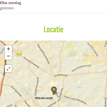
Elke zondag
gesloten
Locatie
+
−
M
i
l
i
k