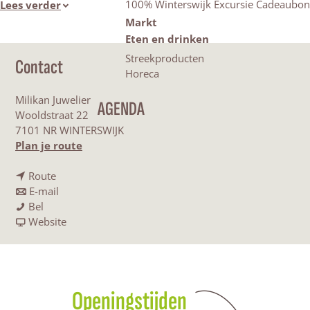
100% Winterswijk Excursie Cadeaubon
Lees verder
Markt
Eten en drinken
Streekproducten
Contact
Horeca
Milikan Juwelier
AGENDA
Wooldstraat 22
7101 NR WINTERSWIJK
n
Plan je route
a
n
a
Route
a
n
r
E-mail
M
a
a
M
Bel
i
r
a
v
i
Website
l
M
r
a
l
i
i
M
n
i
k
l
i
M
k
a
i
l
i
a
Openingstijden
n
k
i
l
n