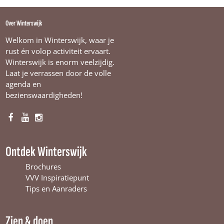
Over Winterswijk
Welkom in Winterswijk, waar je
rust én volop activiteit ervaart.
Winterswijk is enorm veelzijdig.
Laat je verrassen door de volle
agenda en
bezienswaardigheden!
F
Y
I
a
o
n
c
u
s
Ontdek Winterswijk
e
T
t
b
u
a
Brochures
o
b
g
VVV Inspiratiepunt
o
e
r
Tips en Aanraders
k
W
a
W
i
m
Zien & doen
i
n
W