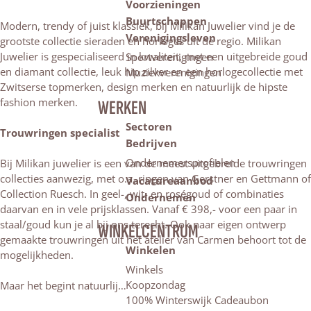
Voorzieningen
Buurtschappen
Modern, trendy of juist klassiek, bij Milikan Juwelier vind je de
Verenigingsleven
grootste collectie sieraden en horloges uit de regio. Milikan
Juwelier is gespecialiseerd in kwaliteit, met een uitgebreide goud
Sportverenigingen
en diamant collectie, leuk hip zilver en een horlogecollectie met
Muziekverenigingen
Zwitserse topmerken, design merken en natuurlijk de hipste
fashion merken.
WERKEN
Sectoren
Trouwringen specialist
Bedrijven
Ondernemersprofielen
Bij Milikan juwelier is een van de meest uitgebreide trouwringen
collecties aanwezig, met o.a. ringen van Gerstner en Gettmann of
Vacatureaanbod
Collection Ruesch. In geel-, wit- en roségoud of combinaties
Ondernemen
daarvan en in vele prijsklassen. Vanaf € 398,- voor een paar in
staal/goud kun je al bij ons terecht. Ook naar eigen ontwerp
WINKELCENTRUM
gemaakte trouwringen uit het atelier van Carmen behoort tot de
Winkelen
mogelijkheden.
Winkels
Koopzondag
Maar het begint natuurlij…
100% Winterswijk Cadeaubon