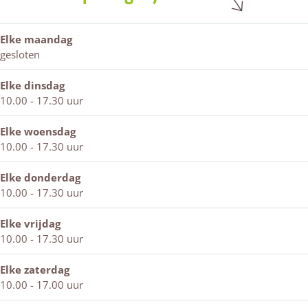
J
a
k
i
J
u
n
a
k
u
w
J
n
a
w
Elke maandag
e
u
J
n
e
gesloten
l
w
u
J
l
i
e
w
u
i
Elke dinsdag
e
l
e
w
e
10.00 - 17.30 uur
r
i
l
e
r
e
i
l
Elke woensdag
r
e
i
10.00 - 17.30 uur
r
e
r
Elke donderdag
10.00 - 17.30 uur
Elke vrijdag
10.00 - 17.30 uur
Elke zaterdag
10.00 - 17.00 uur