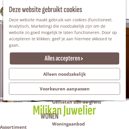
Nationaal Landschap
Natuurgebieden
Z
Deze website gebruikt cookies
100% WINTERSWIJK
Steengroeve
o
M
Tuinen en parken
Deze website maakt gebruik van cookies (Functioneel,
e
e
Recreatieplas Het Hilgelo
Analytisch, Marketing) die noodzakelijk zijn om de
k
n
website zo goed mogelijk te laten functioneren. Door op
e
u
Overnachten
accepteren te klikken, geef je aan hiermee akkoord te
n
Campings & vakantieparken
gaan.
Bed & Breakfast
Vakantiehuizen
Alles accepteren
Groepsaccommodaties
Hotels
Evenementen
Alleen noodzakelijk
Restantendag
Volksfeest & Bloemencorso
Voorkeuren aanpassen
Promotie evenementen
Genieten aan de grens
Milikan Juwelier
WONEN
Woningaanbod
Assortiment