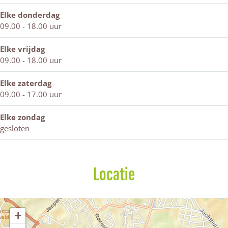
v
j
w
s
r
j
e
k
i
w
s
k
Elke donderdag
W
j
i
w
09.00 - 18.00 uur
i
k
j
i
n
k
j
Elke vrijdag
t
k
09.00 - 18.00 uur
e
r
Elke zaterdag
s
09.00 - 17.00 uur
w
i
Elke zondag
j
gesloten
k
Locatie
+