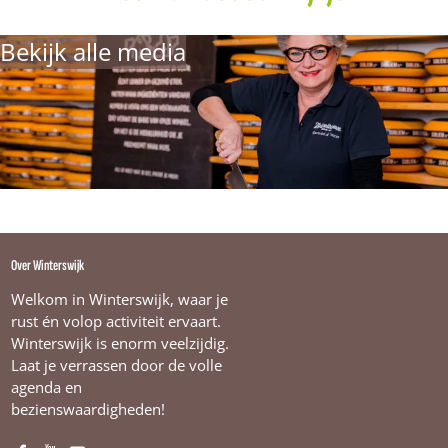
r
s
Bekijk alle media
w
i
j
k
Over Winterswijk
Welkom in Winterswijk, waar je
rust én volop activiteit ervaart.
Winterswijk is enorm veelzijdig.
Laat je verrassen door de volle
agenda en
bezienswaardigheden!