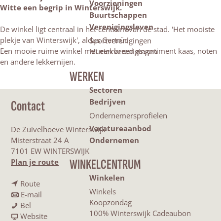
Voorzieningen
Witte een begrip in Winterswijk.
Buurtschappen
Verenigingsleven
De winkel ligt centraal in het centrum van de stad. 'Het mooiste
plekje van Winterswijk', aldus Gertrüd.
Sportverenigingen
Een mooie ruime winkel met een breed assortiment kaas, noten
Muziekverenigingen
en andere lekkernijen.
WERKEN
Sectoren
Bedrijven
Contact
Ondernemersprofielen
Vacatureaanbod
De Zuivelhoeve Winterswijk
Misterstraat 24 A
Ondernemen
7101 EW WINTERSWIJK
n
WINKELCENTRUM
Plan je route
a
Winkelen
n
a
Route
Winkels
a
n
r
E-mail
Koopzondag
D
a
a
D
Bel
100% Winterswijk Cadeaubon
e
r
a
v
e
Website