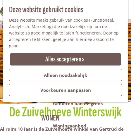
Nationaal Landschap
Natuurgebieden
Z
Deze website gebruikt cookies
100% WINTERSWIJK
Steengroeve
o
M
Tuinen en parken
Deze website maakt gebruik van cookies (Functioneel,
e
e
Recreatieplas Het Hilgelo
Analytisch, Marketing) die noodzakelijk zijn om de
k
n
website zo goed mogelijk te laten functioneren. Door op
e
u
Overnachten
accepteren te klikken, geef je aan hiermee akkoord te
n
Campings & vakantieparken
gaan.
Bed & Breakfast
Vakantiehuizen
Alles accepteren
Groepsaccommodaties
Hotels
Evenementen
Alleen noodzakelijk
Restantendag
Volksfeest & Bloemencorso
Voorkeuren aanpassen
Promotie evenementen
Genieten aan de grens
De Zuivelhoeve Winterswijk
WONEN
Woningaanbod
Al ruim 10 jaar is de Zuivelhoeve winkel van Gertr
ü
d de