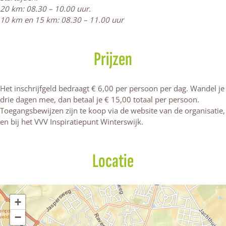
20 km: 08.30 – 10.00 uur.
s
r
r
i
10 km en 15 km: 08.30 – 11.00 uur
w
s
s
j
i
w
w
k
j
i
i
k
j
j
Prijzen
k
k
Het inschrijfgeld bedraagt € 6,00 per persoon per dag. Wandel je
drie dagen mee, dan betaal je € 15,00 totaal per persoon.
Toegangsbewijzen zijn te koop via de website van de organisatie,
en bij het VVV Inspiratiepunt Winterswijk.
Locatie
+
−