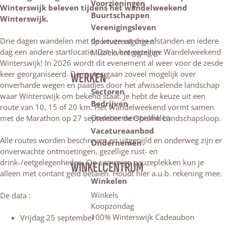
Voorzieningen
Winterswijk beleven tijdens het wandelweekend
Buurtschappen
Winterswijk.
Verenigingsleven
Drie dagen wandelen met de keuze uit drie afstanden en iedere
Sportverenigingen
dag een andere startlocatie. Dat is het gezellige Wandelweekend
Muziekverenigingen
Winterswijk! In 2026 wordt dit evenement al weer voor de zesde
keer georganiseerd. De routes gaan zoveel mogelijk over
WERKEN
onverharde wegen en paadjes door het afwisselende landschap
Sectoren
waar Winterswijk om bekend staat. Je hebt de keuze uit een
Bedrijven
route van 10, 15 of 20 km. Het Wandelweekend vormt samen
Ondernemersprofielen
met de Marathon op 27 september de Obelink Landschapsloop.
Vacatureaanbod
Alle routes worden beschreven en uitgepijld en onderweg zijn er
Ondernemen
onverwachte ontmoetingen, gezellige rust- en
drink-/eetgelegenheden. Op sommige pauzeplekken kun je
WINKELCENTRUM
alleen met contant geld betalen. Houdt hier a.u.b. rekening mee.
Winkelen
Winkels
De data :
Koopzondag
100% Winterswijk Cadeaubon
Vrijdag 25 september