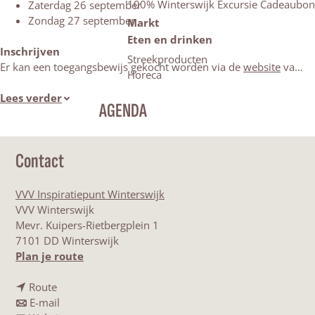
100% Winterswijk Excursie Cadeaubon
Zaterdag 26 september
Zondag 27 september
Markt
Eten en drinken
Inschrijven
Streekproducten
Er kan een toegangsbewijs gekocht worden via de
website
va…
Horeca
Lees verder
AGENDA
Contact
VVV Inspiratiepunt Winterswijk
VVV Winterswijk
Mevr. Kuipers-Rietbergplein 1
7101 DD Winterswijk
n
Plan je route
a
n
a
Route
a
n
r
E-mail