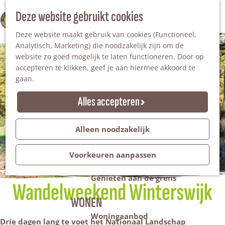
Nationaal Landschap
Natuurgebieden
Z
Deze website gebruikt cookies
100% WINTERSWIJK
Steengroeve
o
M
Tuinen en parken
Deze website maakt gebruik van cookies (Functioneel,
e
e
Recreatieplas Het Hilgelo
Analytisch, Marketing) die noodzakelijk zijn om de
k
n
website zo goed mogelijk te laten functioneren. Door op
e
u
Overnachten
accepteren te klikken, geef je aan hiermee akkoord te
n
Campings & vakantieparken
gaan.
Bed & Breakfast
Vakantiehuizen
Alles accepteren
Groepsaccommodaties
Hotels
Evenementen
Alleen noodzakelijk
Restantendag
Volksfeest & Bloemencorso
Voorkeuren aanpassen
Promotie evenementen
Genieten aan de grens
Wandelweekend Winterswijk
WONEN
Woningaanbod
Drie dagen lang te voet het Nationaal Landschap