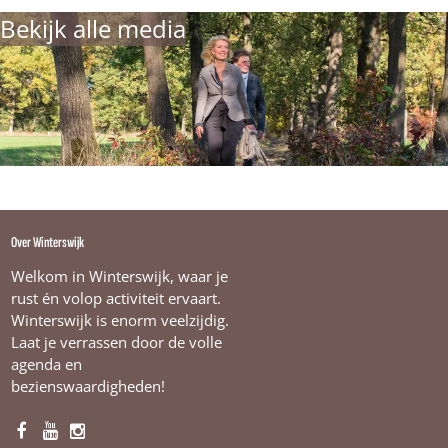
s
Bekijk alle media
w
i
j
k
Over Winterswijk
Welkom in Winterswijk, waar je
rust én volop activiteit ervaart.
Winterswijk is enorm veelzijdig.
Laat je verrassen door de volle
agenda en
bezienswaardigheden!
F
Y
I