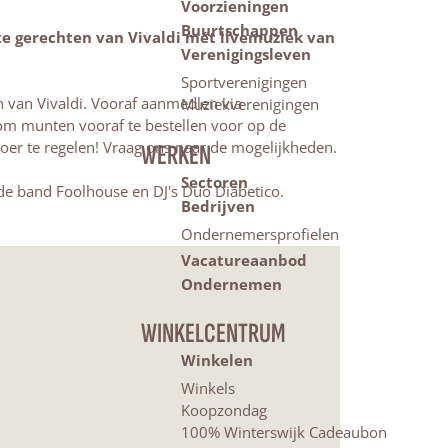
Voorzieningen
Buurtschappen
te gerechten van Vivaldi mét livemuziek van
Verenigingsleven
Sportverenigingen
n van Vivaldi. Vooraf aanmedlen via
Muziekverenigingen
k om munten vooraf te bestellen voor op de
voer te regelen! Vraag ons naar de mogelijkheden.
WERKEN
Sectoren
n de band Foolhouse en DJ's Duo Diabetico.
Bedrijven
Ondernemersprofielen
Vacatureaanbod
Ondernemen
WINKELCENTRUM
Winkelen
Winkels
Koopzondag
100% Winterswijk Cadeaubon