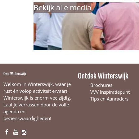
Bekijk alle media
Over Winterswijk
Ontdek Winterswijk
Welkom in Winterswijk, waar je
Brochures
rust én volop activiteit ervaart.
VVV Inspiratiepunt
Winterswijk is enorm veelzijdig.
Tips en Aanraders
Laat je verrassen door de volle
agenda en
bezienswaardigheden!
F
Y
I