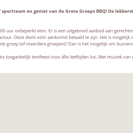
of sportteam en geniet van de Grote Groeps BBQ! De lekkers
00 uur onbeperkt eten. Er is een uitgebreid aanbod aan gerechte
factuur. Deze dient vóór aankomst betaald te zijn. Het is mogelij
 grote groep (of meerdere groepen)? Dan is het mogelijk om busver
is toegankelijk tentfeest voor álle leeftijden los. Met muziek va