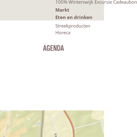
100% Winterswijk Excursie Cadeaubon
Markt
Eten en drinken
Streekproducten
Horeca
AGENDA