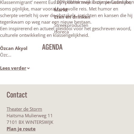
100% Winterswijk Excursie Cadeaubon
Klassenmigrant’ neemt Eus zijn publiek mee in zijn persoonlijke,
soms pijnlijke, maar vooral hoopvolle reis. Met humor en
Markt
scherpte vertelt hij over de obstakels, inzichten en kansen die hij
Eten en drinken
tegenkwam op weg naar een nieuw bestaan.
Streekproducten
Een inspirerend en actueel pleidooi voor het geschreven woord,
Horeca
culturele ontwikkeling en klassengelijkheid.
AGENDA
Özcan Akyol
Özc…
Lees verder
Contact
Theater de Storm
Haitsma Mulierweg 11
7101 BX WINTERSWIJK
n
Plan je route