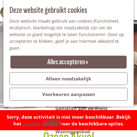
Nationaal Landschap
Natuurgebieden
Z
Deze website gebruikt cookies
100% WINTERSWIJK
Steengroeve
o
M
Tuinen en parken
Deze website maakt gebruik van cookies (Functioneel,
e
e
Recreatieplas Het Hilgelo
Analytisch, Marketing) die noodzakelijk zijn om de
k
n
website zo goed mogelijk te laten functioneren. Door op
e
u
Overnachten
accepteren te klikken, geef je aan hiermee akkoord te
n
Campings & vakantieparken
gaan.
Bed & Breakfast
Vakantiehuizen
Alles accepteren
Groepsaccommodaties
Hotels
Evenementen
Alleen noodzakelijk
Restantendag
Volksfeest & Bloemencorso
Voorkeuren aanpassen
Promotie evenementen
Genieten aan de grens
Sorry, deze activiteit is niet meer beschikbaar. Bekijk
WONEN
het
actuele aanbod
voor de beschikbare opties.
Woningaanbod