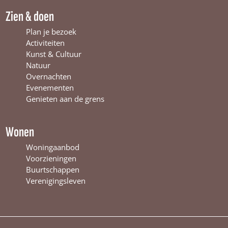
W
i
m
Zien & doen
i
n
W
n
t
i
Plan je bezoek
t
e
n
Activiteiten
e
r
t
Kunst & Cultuur
r
s
e
Natuur
s
w
r
Overnachten
w
i
s
Evenementen
i
j
w
Genieten aan de grens
j
k
i
k
j
k
Wonen
Woningaanbod
Voorzieningen
Buurtschappen
Verenigingsleven