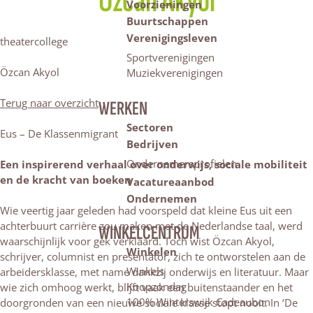
Özcan Akyol
Voorzieningen
Buurtschappen
Verenigingsleven
theatercollege
Sportverenigingen
Özcan Akyol
Muziekverenigingen
Terug naar overzicht
WERKEN
Sectoren
Eus – De Klassenmigrant
Bedrijven
Ondernemersprofielen
Een inspirerend verhaal over onderwijs, sociale mobiliteit
en de kracht van boeken
Vacatureaanbod
Ondernemen
Wie veertig jaar geleden had voorspeld dat kleine Eus uit een
achterbuurt carrière zou maken met de Nederlandse taal, werd
WINKELCENTRUM
waarschijnlijk voor gek verklaard. Toch wist Özcan Akyol,
Winkelen
schrijver, columnist en presentator, zich te ontworstelen aan de
Winkels
arbeidersklasse, met name dankzij onderwijs en literatuur. Maar
Koopzondag
wie zich omhoog werkt, blijft vaak een buitenstaander en het
100% Winterswijk Cadeaubon
doorgronden van een nieuwe sociale klasse stopt nooit. In ‘De