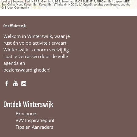
Leaflet
|
Sources: Esri, HERE, Garmin, USGS, Intermap, INCREMENT P, NRCan, Esri Japan, METI,
Esri China (Hong Kong), Esri Korea, Esri (Thailand), NGCC, (c) OpenStreetMap contributors, and the
GIS User Community
Over Winterswijk
Welkom in Winterswijk, waar je
rust én volop activiteit ervaart.
Winterswijk is enorm veelzijdig.
Laat je verrassen door de volle
agenda en
bezienswaardigheden!
F
Y
I
a
o
n
c
u
s
Ontdek Winterswijk
e
T
t
b
u
a
Brochures
o
b
g
VVV Inspiratiepunt
o
e
r
Tips en Aanraders
k
W
a