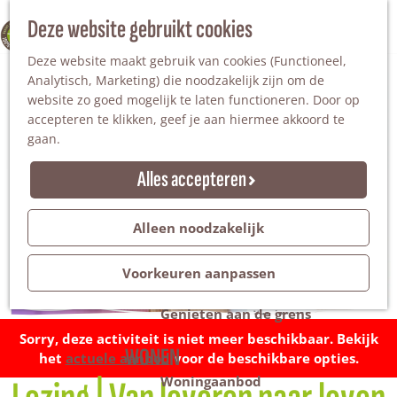
Nationaal Landschap
Natuurgebieden
Z
Deze website gebruikt cookies
100% WINTERSWIJK
Steengroeve
o
M
Tuinen en parken
Deze website maakt gebruik van cookies (Functioneel,
e
e
Recreatieplas Het Hilgelo
Analytisch, Marketing) die noodzakelijk zijn om de
k
n
website zo goed mogelijk te laten functioneren. Door op
e
u
Overnachten
accepteren te klikken, geef je aan hiermee akkoord te
n
Campings & vakantieparken
gaan.
Bed & Breakfast
Vakantiehuizen
Alles accepteren
Groepsaccommodaties
Hotels
Evenementen
Alleen noodzakelijk
Restantendag
Volksfeest & Bloemencorso
Voorkeuren aanpassen
Promotie evenementen
Genieten aan de grens
Sorry, deze activiteit is niet meer beschikbaar. Bekijk
WONEN
het
actuele aanbod
voor de beschikbare opties.
Woningaanbod