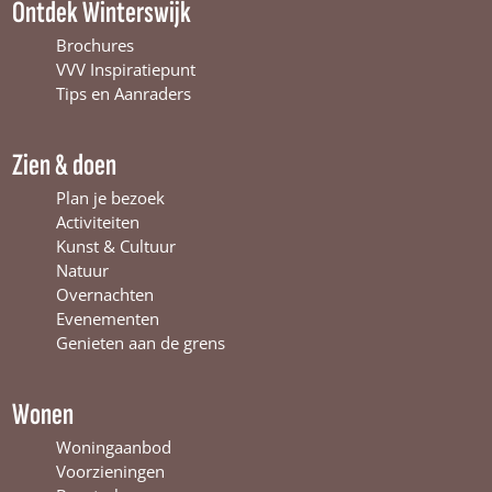
Ontdek Winterswijk
e
T
t
b
u
a
Brochures
o
b
g
VVV Inspiratiepunt
o
e
r
Tips en Aanraders
k
W
a
W
i
m
Zien & doen
i
n
W
n
t
i
Plan je bezoek
t
e
n
Activiteiten
e
r
t
Kunst & Cultuur
r
s
e
Natuur
s
w
r
Overnachten
w
i
s
Evenementen
i
j
w
Genieten aan de grens
j
k
i
k
j
k
Wonen
Woningaanbod
Voorzieningen