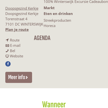
100% Winterswijk Excursie Cadeaubon
Markt
Doopsgezind Kerkje
Doopsgezind Kerkje
Eten en drinken
Torenstraat 4
Streekproducten
7101 DC WINTERSWIJK
Horeca
n
Plan je route
a
AGENDA
n
a
Route
a
n
r
E-mail
L
a
a
L
Bel
e
r
a
v
e
Website
z
L
r
a
z
F
i
e
L
n
i
a
n
z
e
L
n
Meer info
c
g
i
z
e
g
e
|
n
i
z
|
b
V
g
n
i
V
o
a
|
g
n
a
o
n
V
|
g
n
Wanneer
k
l
a
V
|
l