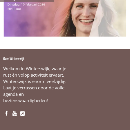
e
v
e
n
Over Winterswijk
Welkom in Winterswijk, waar je
rust én volop activiteit ervaart.
Winterswijk is enorm veelzijdig.
Laat je verrassen door de volle
agenda en
bezienswaardigheden!
F
Y
I
a
o
n
c
u
s