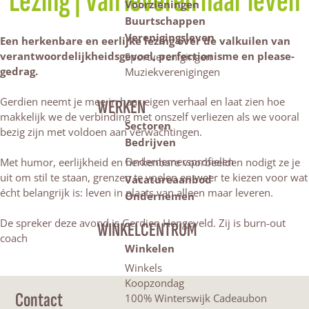
Lezing | Van leveren naar leven
Voorzieningen
Buurtschappen
Verenigingsleven
Een herkenbare en eerlijke lezing over de valkuilen van
verantwoordelijkheidsgevoel, perfectionisme en please-
Sportverenigingen
gedrag.
Muziekverenigingen
Gerdien neemt je mee in haar eigen verhaal en laat zien hoe
WERKEN
makkelijk we de verbinding met onszelf verliezen als we vooral
Sectoren
bezig zijn met voldoen aan verwachtingen.
Bedrijven
Ondernemersprofielen
Met humor, eerlijkheid en herkenbare voorbeelden nodigt ze je
uit om stil te staan, grenzen te voelen en weer te kiezen voor wat
Vacatureaanbod
écht belangrijk is: leven in plaats van alleen maar leveren.
Ondernemen
De spreker deze avond is Gerdien Hengeveld. Zij is burn-out
WINKELCENTRUM
coach
Winkelen
Winkels
Koopzondag
Contact
100% Winterswijk Cadeaubon