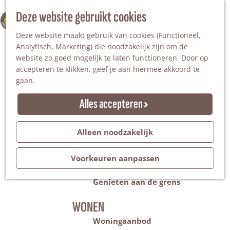
Nationaal Landschap
Natuurgebieden
Z
Deze website gebruikt cookies
100% WINTERSWIJK
Steengroeve
o
M
Tuinen en parken
Deze website maakt gebruik van cookies (Functioneel,
e
e
Recreatieplas Het Hilgelo
Analytisch, Marketing) die noodzakelijk zijn om de
k
n
website zo goed mogelijk te laten functioneren. Door op
e
u
Overnachten
accepteren te klikken, geef je aan hiermee akkoord te
n
Campings & vakantieparken
gaan.
Bed & Breakfast
Vakantiehuizen
Alles accepteren
Groepsaccommodaties
Hotels
Evenementen
Alleen noodzakelijk
Restantendag
Volksfeest & Bloemencorso
Voorkeuren aanpassen
Promotie evenementen
Genieten aan de grens
WONEN
Woningaanbod