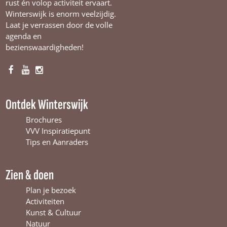
rust én volop activiteit ervaart.
Winterswijk is enorm veelzijdig.
Laat je verrassen door de volle
agenda en
bezienswaardigheden!
F
Y
I
a
o
n
c
u
s
Ontdek Winterswijk
e
T
t
b
u
a
Brochures
o
b
g
VVV Inspiratiepunt
o
e
r
Tips en Aanraders
k
W
a
W
i
m
Zien & doen
i
n
W
n
t
i
Plan je bezoek
t
e
n
Activiteiten
e
r
t
Kunst & Cultuur
r
s
e
Natuur