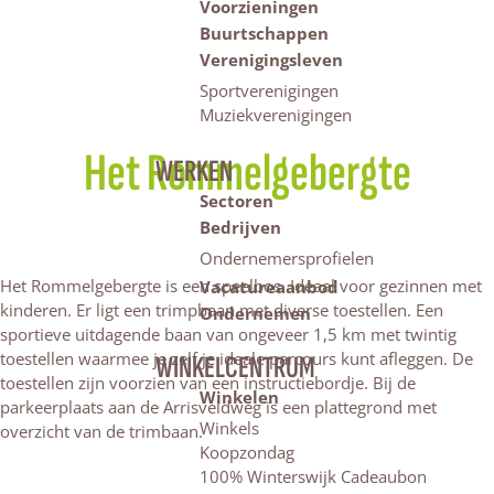
Voorzieningen
Buurtschappen
Verenigingsleven
Sportverenigingen
Muziekverenigingen
Het Rommelgebergte
WERKEN
Sectoren
Bedrijven
Ondernemersprofielen
Het Rommelgebergte is een speelbos. Ideaal voor gezinnen met
Vacatureaanbod
kinderen. Er ligt een trimpbaan met diverse toestellen. Een
Ondernemen
sportieve uitdagende baan van ongeveer 1,5 km met twintig
toestellen waarmee je zelf je ideale parcours kunt afleggen. De
WINKELCENTRUM
toestellen zijn voorzien van een instructiebordje. Bij de
Winkelen
parkeerplaats aan de Arrisveldweg is een plattegrond met
Winkels
overzicht van de trimbaan.
Koopzondag
100% Winterswijk Cadeaubon