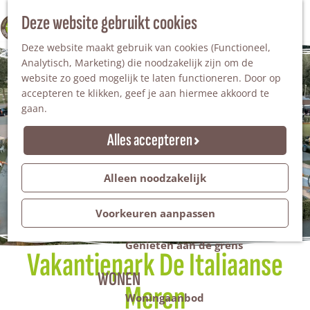
Nationaal Landschap
Natuurgebieden
Z
Deze website gebruikt cookies
100% WINTERSWIJK
Steengroeve
o
M
Tuinen en parken
Deze website maakt gebruik van cookies (Functioneel,
e
e
Recreatieplas Het Hilgelo
Analytisch, Marketing) die noodzakelijk zijn om de
k
n
website zo goed mogelijk te laten functioneren. Door op
e
u
Overnachten
accepteren te klikken, geef je aan hiermee akkoord te
n
Campings & vakantieparken
gaan.
Bed & Breakfast
Vakantiehuizen
Alles accepteren
Groepsaccommodaties
Hotels
Evenementen
Alleen noodzakelijk
Restantendag
Volksfeest & Bloemencorso
Voorkeuren aanpassen
Promotie evenementen
Genieten aan de grens
Vakantiepark De Italiaanse
WONEN
Meren
Woningaanbod