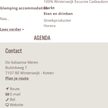
100% Winterswijk Excursie Cadeaubon
Markt
Glamping accommodaties
Eten en drinken
Naa…
Streekproducten
Horeca
Lees verder
AGENDA
Contact
De Italiaanse Meren
Buitinkweg 7
7107 BE Winterswijk - Kotten
n
Plan je route
a
n
a
Route
a
n
r
E-mail
V
a
a
V
Bel
a
r
a
v
a
Website