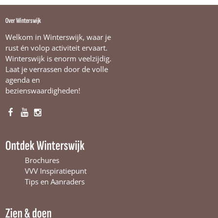
Over Winterswijk
Welkom in Winterswijk, waar je
rust én volop activiteit ervaart.
Winterswijk is enorm veelzijdig.
Laat je verrassen door de volle
agenda en
bezienswaardigheden!
F
Y
I
a
o
n
c
u
s
Ontdek Winterswijk
e
T
t
b
u
a
Brochures
o
b
g
VVV Inspiratiepunt
o
e
r
Tips en Aanraders
k
W
a
W
i
m
Zien & doen
i
n
W