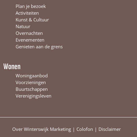
n
t
i
Plan je bezoek
t
e
n
Activiteiten
e
r
t
Kunst & Cultuur
r
s
e
Natuur
s
w
r
Overnachten
w
i
s
Evenementen
i
j
w
Genieten aan de grens
j
k
i
k
j
k
Wonen
Woningaanbod
Voorzieningen
Buurtschappen
Verenigingsleven
Over Winterswijk Marketing
Colofon
Disclaimer