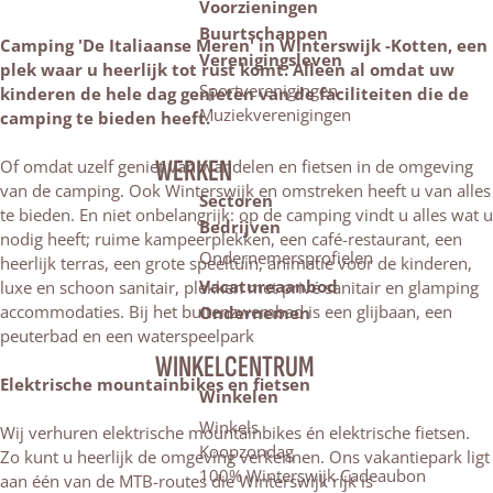
Voorzieningen
Buurtschappen
Camping 'De Italiaanse Meren' in Winterswijk -Kotten, een
Verenigingsleven
plek waar u heerlijk tot rust komt. Alleen al omdat uw
Sportverenigingen
kinderen de hele dag genieten van de faciliteiten die de
Muziekverenigingen
camping te bieden heeft.
WERKEN
Of omdat uzelf geniet van wandelen en fietsen in de omgeving
van de camping. Ook Winterswijk en omstreken heeft u van alles
Sectoren
te bieden. En niet onbelangrijk: op de camping vindt u alles wat u
Bedrijven
nodig heeft; ruime kampeerplekken, een café-restaurant, een
Ondernemersprofielen
heerlijk terras, een grote speeltuin, animatie voor de kinderen,
Vacatureaanbod
luxe en schoon sanitair, plekken met privé sanitair en glamping
accommodaties. Bij het buitenzwembad is een glijbaan, een
Ondernemen
peuterbad en een waterspeelpark
WINKELCENTRUM
Elektrische mountainbikes en fietsen
Winkelen
Winkels
Wij verhuren elektrische mountainbikes én elektrische fietsen.
Koopzondag
Zo kunt u heerlijk de omgeving verkennen. Ons vakantiepark ligt
100% Winterswijk Cadeaubon
aan één van de MTB-routes die Winterswijk rijk is