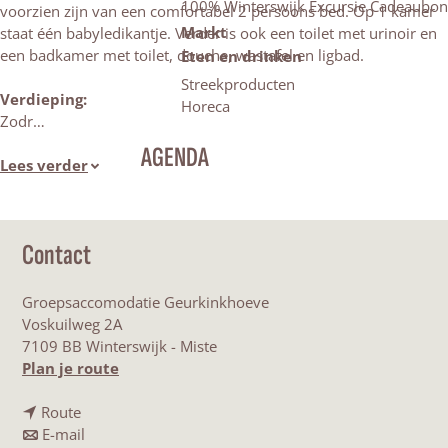
100% Winterswijk Excursie Cadeaubon
voorzien zijn van een comfortabel 2 persoons bed. Op 1 kamer
Markt
staat één babyledikantje. Verder is ook een toilet met urinoir en
een badkamer met toilet, douche, wastafel en ligbad.
Eten en drinken
Streekproducten
Verdieping:
Horeca
Zodr…
AGENDA
Lees verder
Contact
Groepsaccomodatie Geurkinkhoeve
Voskuilweg 2A
7109 BB Winterswijk - Miste
n
Plan je route
a
n
a
Route
a
n
r
E-mail