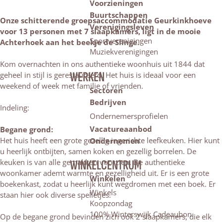
Voorzieningen
Buurtschappen
Onze schitterende groepsaccommodatie Geurkinkhoeve
Verenigingsleven
voor 13 personen met 7 slaapkamers, ligt in de mooie
Sportverenigingen
Achterhoek aan het beekje de Slinge.
Muziekverenigingen
Kom overnachten in ons authentieke woonhuis uit 1844 dat
WERKEN
geheel in stijl is gerestaureerd. Het huis is ideaal voor een
weekend of week met familie of vrienden.
Sectoren
Bedrijven
Indeling:
Ondernemersprofielen
Vacatureaanbod
Begane grond:
Het huis heeft een grote gezellig ingerichte leefkeuken. Hier kunt
Ondernemen
u heerlijk ontbijten, samen koken en gezellig borrelen. De
keuken is van alle gemakken voorzien. De authentieke
WINKELCENTRUM
woonkamer ademt warmte en gezelligheid uit. Er is een grote
Winkelen
boekenkast, zodat u heerlijk kunt wegdromen met een boek. Er
Winkels
staan hier ook diverse spelletjes.
Koopzondag
100% Winterswijk Cadeaubon
Op de begane grond bevinden zich ook 2 slaapkamers, die elk