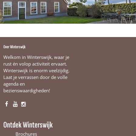
k
h
o
e
v
e
Over Winterswijk
Welkom in Winterswijk, waar je
rust én volop activiteit ervaart.
Winterswijk is enorm veelzijdig.
Laat je verrassen door de volle
agenda en
bezienswaardigheden!
F
Y
I
a
o
n
c
u
s
Ontdek Winterswijk
e
T
t
b
u
a
Brochures