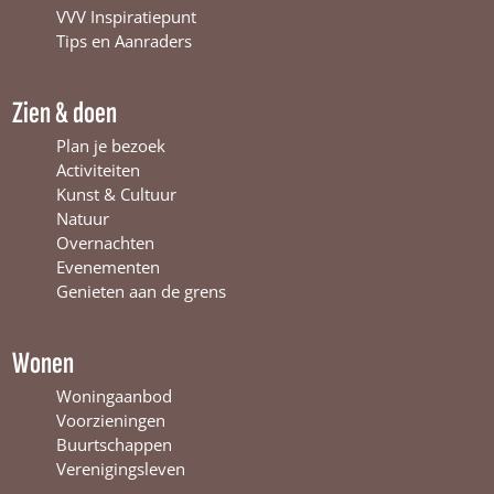
o
b
g
VVV Inspiratiepunt
o
e
r
Tips en Aanraders
k
W
a
W
i
m
Zien & doen
i
n
W
n
t
i
Plan je bezoek
t
e
n
Activiteiten
e
r
t
Kunst & Cultuur
r
s
e
Natuur
s
w
r
Overnachten
w
i
s
Evenementen
i
j
w
Genieten aan de grens
j
k
i
k
j
k
Wonen
Woningaanbod
Voorzieningen
Buurtschappen
Verenigingsleven